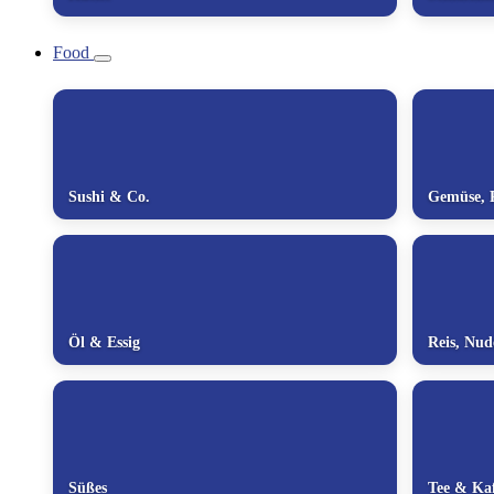
Food
Sushi & Co.
Gemüse, P
Öl & Essig
Reis, Nu
Süßes
Tee & Kaf