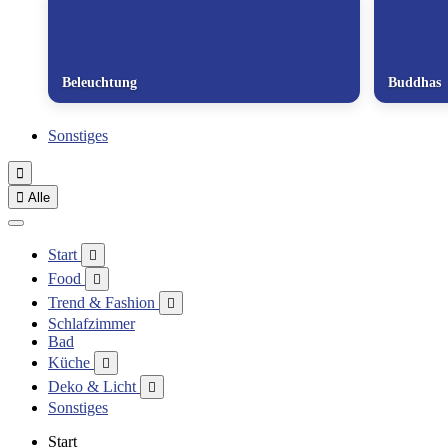
Beleuchtung
Buddhas
Sonstiges


Alle
Start

Food

Trend & Fashion

Schlafzimmer
Bad
Küche

Deko & Licht

Sonstiges
Start