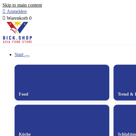
Skip to main content

Anmelden

Warenkorb
0
Start
Food
Trend & 
Küche
Schlafzi