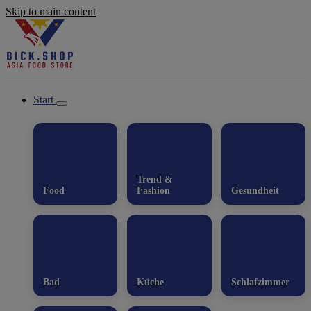
Skip to main content
Start
Trend &
Food
Fashion
Gesundheit
Bad
Küche
Schlafzimmer