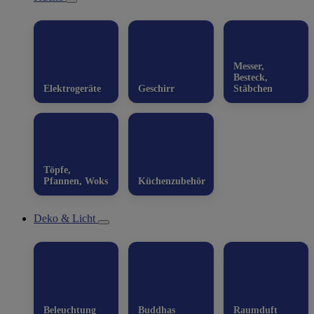
Messer,
Besteck,
Elektrogeräte
Geschirr
Stäbchen
Töpfe,
Pfannen, Woks
Küchenzubehör
Deko & Licht
Beleuchtung
Buddhas
Raumduft