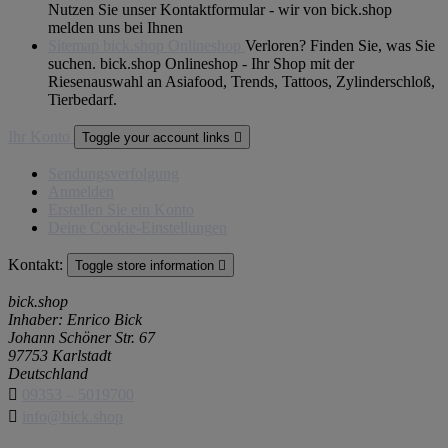
Nutzen Sie unser Kontaktformular - wir von bick.shop
melden uns bei Ihnen
Sitemap bick.shop Onlineshop
Verloren? Finden Sie, was Sie
suchen. bick.shop Onlineshop - Ihr Shop mit der
Riesenauswahl an Asiafood, Trends, Tattoos, Zylinderschloß,
Tierbedarf.
Ihr Konto
Toggle your account links

Sendungsverfolgung
Anmelden
Erstellen Sie ein Konto
Deine Cookie-Einstellungen
Kontakt:
Toggle store information

bick.shop
Inhaber: Enrico Bick
Johann Schöner Str. 67
97753 Karlstadt
Deutschland

09353 – 5019700

info@bick.shop