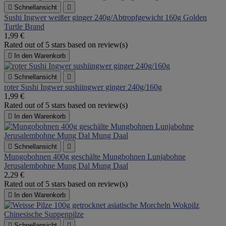

Schnellansicht

Sushi Ingwer weißer ginger 240g/Abtropfgewicht 160g Golden
Turtle Brand
1,99 €
Rated
out of 5 stars based on
review(s)

In den Warenkorb

Schnellansicht

roter Sushi Ingwer sushiingwer ginger 240g/160g
1,99 €
Rated
out of 5 stars based on
review(s)

In den Warenkorb

Schnellansicht

Mungobohnen 400g geschälte Mungbohnen Lunjabohne
Jerusalembohne Mung Dal Mung Daal
2,29 €
Rated
out of 5 stars based on
review(s)

In den Warenkorb

Schnellansicht
