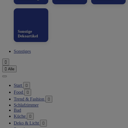
Sonstige
Dekoartikel
Sonstiges


Alle
Start

Food

Trend & Fashion

Schlafzimmer
Bad
Küche

Deko & Licht
