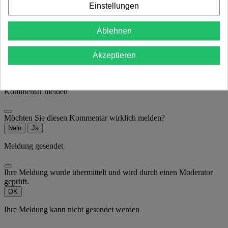
Kommentare (0)
Einstellungen
Noch keine Kundenbewertungen vorhanden.
Ablehnen
Ihre Bewertung der Rezension kann nicht gesendet werden
Akzeptieren
OK
Kommentar melden
Möchten Sie diesen Kommentar wirklich melden?
Nein
Ja
Meldung gesendet
Ihre Meldung wurde übermittelt und wird durch einen Moderator
geprüft.
OK
Ihre Meldung kann nicht gesendet werden