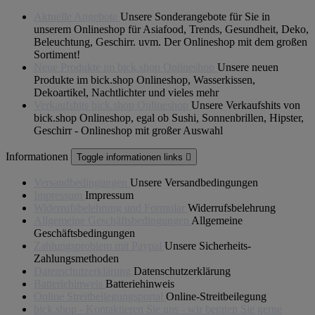
Aktuelle Angebote
Unsere Sonderangebote für Sie in
unserem Onlineshop für Asiafood, Trends, Gesundheit, Deko,
Beleuchtung, Geschirr. uvm. Der Onlineshop mit dem großen
Sortiment!
Neue Produkte im bick.shop Onlineshop
Unsere neuen
Produkte im bick.shop Onlineshop, Wasserkissen,
Dekoartikel, Nachtlichter und vieles mehr
Verkaufshits bick.shop Onlineshop
Unsere Verkaufshits von
bick.shop Onlineshop, egal ob Sushi, Sonnenbrillen, Hipster,
Geschirr - Onlineshop mit großer Auswahl
Informationen
Toggle informationen links

Versandbedingungen
Unsere Versandbedingungen
Impressum
Impressum
Widerrufsbelehrung und Formular
Widerrufsbelehrung
Allgemeine Geschäftsbedingungen
Allgemeine
Geschäftsbedingungen
Zahlungsproblem mit Paypal
Unsere Sicherheits-
Zahlungsmethoden
Datenschutzerklärung
Datenschutzerklärung
Batteriehinweis
Batteriehinweis
Online Streitbeilegungsportal
Online-Streitbeilegung
bick.shop - Kontaktieren Sie uns - wir beraten Sie gerne