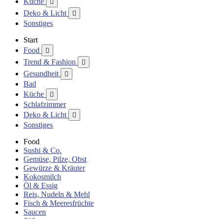
Küche

Deko & Licht

Sonstiges
Start
Food

Trend & Fashion

Gesundheit

Bad
Küche

Schlafzimmer
Deko & Licht

Sonstiges
Food
Sushi & Co.
Gemüse, Pilze, Obst
Gewürze & Kräuter
Kokosmilch
Öl & Essig
Reis, Nudeln & Mehl
Fisch & Meeresfrüchte
Saucen