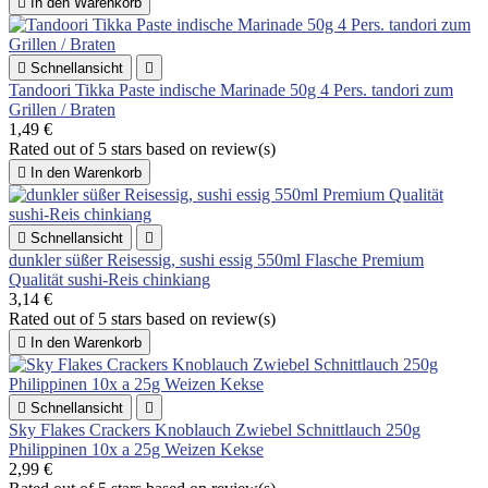

In den Warenkorb

Schnellansicht

Tandoori Tikka Paste indische Marinade 50g 4 Pers. tandori zum
Grillen / Braten
1,49 €
Rated
out of 5 stars based on
review(s)

In den Warenkorb

Schnellansicht

dunkler süßer Reisessig, sushi essig 550ml Flasche Premium
Qualität sushi-Reis chinkiang
3,14 €
Rated
out of 5 stars based on
review(s)

In den Warenkorb

Schnellansicht

Sky Flakes Crackers Knoblauch Zwiebel Schnittlauch 250g
Philippinen 10x a 25g Weizen Kekse
2,99 €