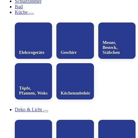
Schlafzimmer
Bad
Küche
Messer,
Besteck,
Elektrogeräte
Geschirr
Stäbchen
Töpfe,
Pfannen, Woks
Küchenzubehör
Deko & Licht