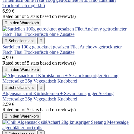
Tintenfisch ohne Haut 100g getrocknete Muc Kho Calamari
Trockenfisch mực khô
6,99 €
Rated
out of 5 stars based on
review(s)

In den Warenkorb

Schnellansicht

Sardellen 100g getrocknet gesalzen Filet Anchovy getrockneter
Fisch Thai Trockenfisch ohne Zusätze
4,99 €
Rated
out of 5 stars based on
review(s)

In den Warenkorb

Schnellansicht

Algensnack mit Kürbiskernen + Sesam knuspriger Seetang
Meeresalge 35g Vegegatisch Knabberei
2,59 €
Rated
out of 5 stars based on
review(s)

In den Warenkorb