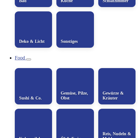
Bad
Küche
Schlafzimmer
Deko & Licht
Sonstiges
Food
Gemüse, Pilze,
Gewürze &
Sushi & Co.
Obst
Kräuter
Reis, Nudeln &