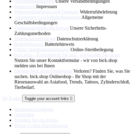
Versandbedingungen
Unsere Versandbedingungen
Impressum
Impressum
Widerrufsbelehrung und Formular
Widerrufsbelehrung
Allgemeine Geschäftsbedingungen
Allgemeine
Geschäftsbedingungen
Zahlungsproblem mit Paypal
Unsere Sicherheits-
Zahlungsmethoden
Datenschutzerklärung
Datenschutzerklärung
Batteriehinweis
Batteriehinweis
Online Streitbeilegungsportal
Online-Streitbeilegung
bick.shop - Kontaktieren Sie uns - wir beraten Sie gerne
Nutzen Sie unser Kontaktformular - wir von bick.shop
melden uns bei Ihnen
Sitemap bick.shop Onlineshop
Verloren? Finden Sie, was Sie
suchen. bick.shop Onlineshop - Ihr Shop mit der
Riesenauswahl an Asiafood, Trends, Tattoos, Zylinderschloß,
Tierbedarf.
Ihr Konto
Toggle your account links

Sendungsverfolgung
Anmelden
Erstellen Sie ein Konto
Deine Cookie-Einstellungen