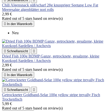

Schnellansicht

Chili Algensnack süß/scharf 28g knuspriger Seetang Low Fat
Meeresalge algenblätter nori rolls
2,99 €
Rated
out of 5 stars based on
review(s)

In den Warenkorb
Neu

Schnellansicht

Dried Fish 100g BDMP Ganze, getrocknete, gesalzene, kleine
Kurzkopf-Sardellen / Anchovis
2,99 €
Rated
out of 5 stars based on
review(s)

In den Warenkorb

Schnellansicht

Getrockneter Goldband-Selar 100g yellow stripe trevally Fisch
Trockenfisch
5,99 €
Rated
out of 5 stars based on
review(s)