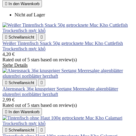

In den Warenkorb
Nicht auf Lager

Schnellansicht

Weißer Tintenfisch Snack 50g getrocknete Muc Kho Cuttlefish
Trockenfisch mực khô
4,20 €
Rated
out of 5 stars based on
review(s)
Siehe Details

Schnellansicht

Algensnack 36g knuspriger Seetang Meeresalge algenblätter
glutenfrei noriblätter herzhaft
2,99 €
Rated
out of 5 stars based on
review(s)

In den Warenkorb

Schnellansicht
