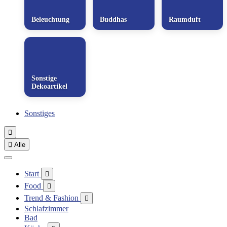
Beleuchtung
Buddhas
Raumduft
Sonstige
Dekoartikel
Sonstiges


Alle
Start

Food

Trend & Fashion

Schlafzimmer
Bad