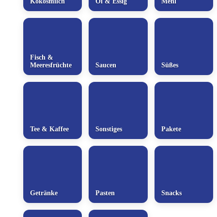
Kokosmilch
Öl & Essig
Mehl
Fisch &
Meeresfrüchte
Saucen
Süßes
Tee & Kaffee
Sonstiges
Pakete
Getränke
Pasten
Snacks