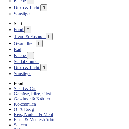
Küche

Deko & Licht

Sonstiges
Start
Food

Trend & Fashion

Gesundheit

Bad
Küche

Schlafzimmer
Deko & Licht

Sonstiges
Food
Sushi & Co.
Gemüse, Pilze, Obst
Gewürze & Kräuter
Kokosmilch
Öl & Essig
Reis, Nudeln & Mehl
Fisch & Meeresfrüchte
Saucen