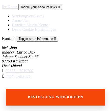
Ihr Konto
Toggle your account links

Sendungsverfolgung
Anmelden
Erstellen Sie ein Konto
Deine Cookie-Einstellungen
Kontakt:
Toggle store information

bick.shop
Inhaber: Enrico Bick
Johann Schöner Str. 67
97753 Karlstadt
Deutschland

09353 – 5019700

info@bick.shop
BESTELLUNG WIDERRUFEN