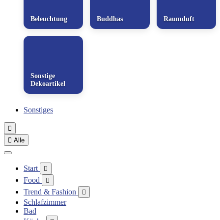
Beleuchtung
Buddhas
Raumduft
Sonstige
Dekoartikel
Sonstiges


Alle
Start

Food

Trend & Fashion

Schlafzimmer
Bad