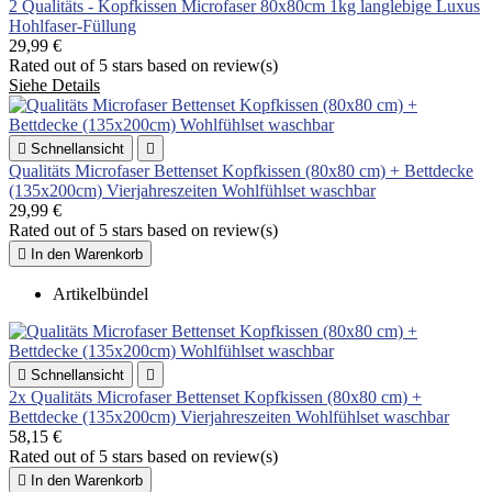
2 Qualitäts - Kopfkissen Microfaser 80x80cm 1kg langlebige Luxus
Hohlfaser-Füllung
29,99 €
Rated
out of 5 stars based on
review(s)
Siehe Details

Schnellansicht

Qualitäts Microfaser Bettenset Kopfkissen (80x80 cm) + Bettdecke
(135x200cm) Vierjahreszeiten Wohlfühlset waschbar
29,99 €
Rated
out of 5 stars based on
review(s)

In den Warenkorb
Artikelbündel

Schnellansicht

2x Qualitäts Microfaser Bettenset Kopfkissen (80x80 cm) +
Bettdecke (135x200cm) Vierjahreszeiten Wohlfühlset waschbar
58,15 €
Rated
out of 5 stars based on
review(s)

In den Warenkorb