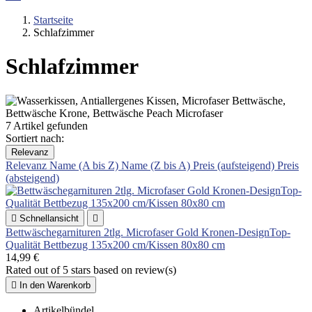
Startseite
Schlafzimmer
Schlafzimmer
7 Artikel gefunden
Sortiert nach:
Relevanz
Relevanz
Name (A bis Z)
Name (Z bis A)
Preis (aufsteigend)
Preis
(absteigend)

Schnellansicht

Bettwäschegarnituren 2tlg. Microfaser Gold Kronen-DesignTop-
Qualität Bettbezug 135x200 cm/Kissen 80x80 cm
14,99 €
Rated
out of 5 stars based on
review(s)

In den Warenkorb
Artikelbündel