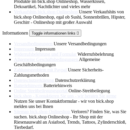
Produkte im bick.shop Onlineshop, Wasserkissen,
Dekoartikel, Nachtlichter und vieles mehr
Verkaufshits bick.shop Onlineshop
Unsere Verkaufshits von
bick.shop Onlineshop, egal ob Sushi, Sonnenbrillen, Hipster,
Geschirr - Onlineshop mit großer Auswahl
Informationen
Toggle informationen links

Versandbedingungen
Unsere Versandbedingungen
Impressum
Impressum
Widerrufsbelehrung und Formular
Widerrufsbelehrung
Allgemeine Geschäftsbedingungen
Allgemeine
Geschäftsbedingungen
Zahlungsproblem mit Paypal
Unsere Sicherheits-
Zahlungsmethoden
Datenschutzerklärung
Datenschutzerklärung
Batteriehinweis
Batteriehinweis
Online Streitbeilegungsportal
Online-Streitbeilegung
bick.shop - Kontaktieren Sie uns - wir beraten Sie gerne
Nutzen Sie unser Kontaktformular - wir von bick.shop
melden uns bei Ihnen
Sitemap bick.shop Onlineshop
Verloren? Finden Sie, was Sie
suchen. bick.shop Onlineshop - Ihr Shop mit der
Riesenauswahl an Asiafood, Trends, Tattoos, Zylinderschloß,
Tierbedarf.