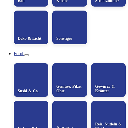
Bad
Küche
Schlafzimmer
Deko & Licht
Sonstiges
Food
Gemüse, Pilze,
Gewürze &
Sushi & Co.
Obst
Kräuter
Reis, Nudeln &