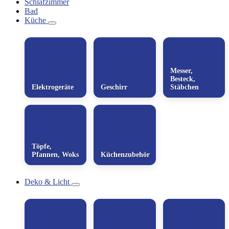
Schlafzimmer
Bad
Küche
Messer,
Besteck,
Elektrogeräte
Geschirr
Stäbchen
Töpfe,
Pfannen, Woks
Küchenzubehör
Deko & Licht