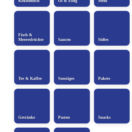
Kokosmilch
Öl & Essig
Mehl
Fisch &
Meeresfrüchte
Saucen
Süßes
Tee & Kaffee
Sonstiges
Pakete
Getränke
Pasten
Snacks