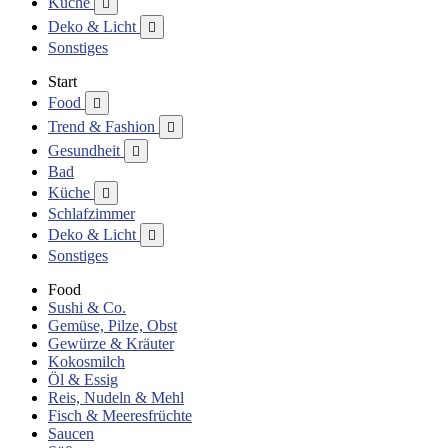
Küche

Deko & Licht

Sonstiges
Start
Food

Trend & Fashion

Gesundheit

Bad
Küche

Schlafzimmer
Deko & Licht

Sonstiges
Food
Sushi & Co.
Gemüse, Pilze, Obst
Gewürze & Kräuter
Kokosmilch
Öl & Essig
Reis, Nudeln & Mehl
Fisch & Meeresfrüchte
Saucen