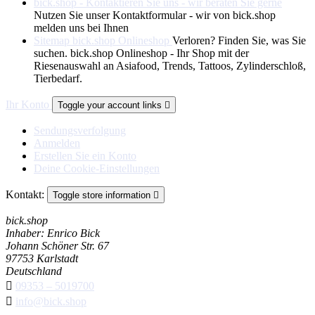
bick.shop - Kontaktieren Sie uns - wir beraten Sie gerne
Nutzen Sie unser Kontaktformular - wir von bick.shop
melden uns bei Ihnen
Sitemap bick.shop Onlineshop
Verloren? Finden Sie, was Sie
suchen. bick.shop Onlineshop - Ihr Shop mit der
Riesenauswahl an Asiafood, Trends, Tattoos, Zylinderschloß,
Tierbedarf.
Ihr Konto
Toggle your account links

Sendungsverfolgung
Anmelden
Erstellen Sie ein Konto
Deine Cookie-Einstellungen
Kontakt:
Toggle store information

bick.shop
Inhaber: Enrico Bick
Johann Schöner Str. 67
97753 Karlstadt
Deutschland

09353 – 5019700

info@bick.shop