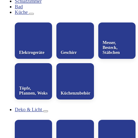
Schlafzimmer
Bad
Küche
Messer,
Besteck,
Elektrogeräte
Geschirr
Stäbchen
Töpfe,
Pfannen, Woks
Küchenzubehör
Deko & Licht