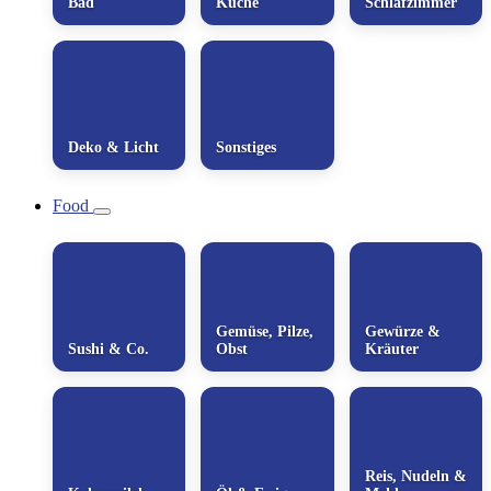
Bad
Küche
Schlafzimmer
Deko & Licht
Sonstiges
Food
Gemüse, Pilze,
Gewürze &
Sushi & Co.
Obst
Kräuter
Reis, Nudeln &