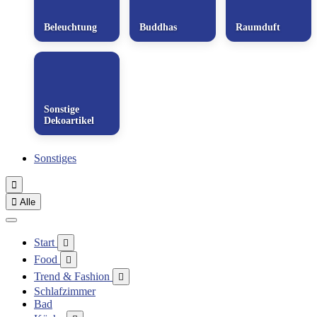
Beleuchtung
Buddhas
Raumduft
Sonstige
Dekoartikel
Sonstiges


Alle
Start

Food

Trend & Fashion

Schlafzimmer
Bad