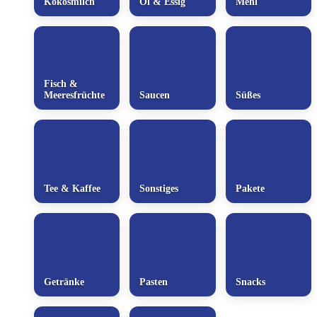
Kokosmilch
Öl & Essig
Mehl
Fisch &
Meeresfrüchte
Saucen
Süßes
Tee & Kaffee
Sonstiges
Pakete
Getränke
Pasten
Snacks