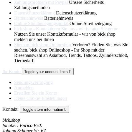
Zahlungsproblem mit Paypal
Unsere Sicherheits-
Zahlungsmethoden
Datenschutzerklärung
Datenschutzerklärung
Batteriehinweis
Batteriehinweis
Online Streitbeilegungsportal
Online-Streitbeilegung
bick.shop - Kontaktieren Sie uns - wir beraten Sie gerne
Nutzen Sie unser Kontaktformular - wir von bick.shop
melden uns bei Ihnen
Sitemap bick.shop Onlineshop
Verloren? Finden Sie, was Sie
suchen. bick.shop Onlineshop - Ihr Shop mit der
Riesenauswahl an Asiafood, Trends, Tattoos, Zylinderschloß,
Tierbedarf.
Ihr Konto
Toggle your account links

Sendungsverfolgung
Anmelden
Erstellen Sie ein Konto
Deine Cookie-Einstellungen
Kontakt:
Toggle store information

bick.shop
Inhaber: Enrico Bick
Johann Schöner Str. 67