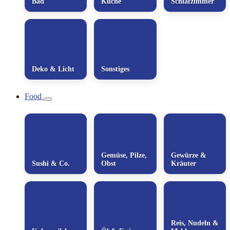
Bad
Küche
Schlafzimmer
Deko & Licht
Sonstiges
Food
Gemüse, Pilze,
Gewürze &
Sushi & Co.
Obst
Kräuter
Reis, Nudeln &