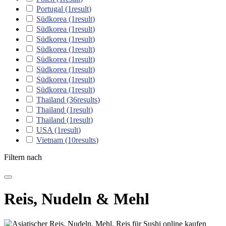
Portugal
(1
result
)
Südkorea
(1
result
)
Südkorea
(1
result
)
Südkorea
(1
result
)
Südkorea
(1
result
)
Südkorea
(1
result
)
Südkorea
(1
result
)
Südkorea
(1
result
)
Südkorea
(1
result
)
Thailand
(36
results
)
Thailand
(1
result
)
Thailand
(1
result
)
USA
(1
result
)
Vietnam
(10
results
)
Filtern nach
Reis, Nudeln & Mehl