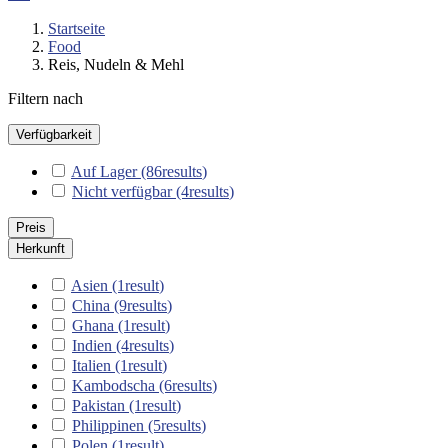
Startseite
Food
Reis, Nudeln & Mehl
Filtern nach
Verfügbarkeit
Auf Lager
(86
results
)
Nicht verfügbar
(4
results
)
Preis
Herkunft
Asien
(1
result
)
China
(9
results
)
Ghana
(1
result
)
Indien
(4
results
)
Italien
(1
result
)
Kambodscha
(6
results
)
Pakistan
(1
result
)
Philippinen
(5
results
)
Polen
(1
result
)