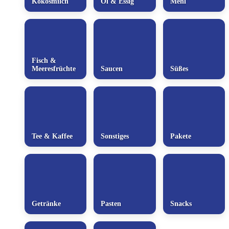
Kokosmilch
Öl & Essig
Mehl
Fisch &
Meeresfrüchte
Saucen
Süßes
Tee & Kaffee
Sonstiges
Pakete
Getränke
Pasten
Snacks