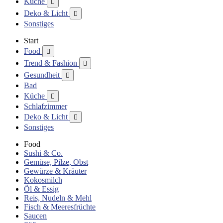
Küche

Deko & Licht

Sonstiges
Start
Food

Trend & Fashion

Gesundheit

Bad
Küche

Schlafzimmer
Deko & Licht

Sonstiges
Food
Sushi & Co.
Gemüse, Pilze, Obst
Gewürze & Kräuter
Kokosmilch
Öl & Essig
Reis, Nudeln & Mehl
Fisch & Meeresfrüchte
Saucen