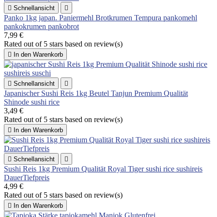

Schnellansicht

Panko 1kg japan. Paniermehl Brotkrumen Tempura pankomehl
pankokrumen pankobrot
7,99 €
Rated
out of 5 stars based on
review(s)

In den Warenkorb

Schnellansicht

Japanischer Sushi Reis 1kg Beutel Tanjun Premium Qualität
Shinode sushi rice
3,49 €
Rated
out of 5 stars based on
review(s)

In den Warenkorb

Schnellansicht

Sushi Reis 1kg Premium Qualität Royal Tiger sushi rice sushireis
DauerTiefpreis
4,99 €
Rated
out of 5 stars based on
review(s)

In den Warenkorb