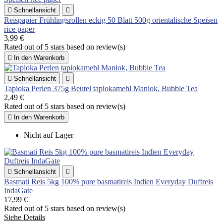

Schnellansicht

Reispapier Frühlingsrollen eckig 50 Blatt 500g orientalische Speisen
rice paper
3,99 €
Rated
out of 5 stars based on
review(s)

In den Warenkorb

Schnellansicht

Tapioka Perlen 375g Beutel tapiokamehl Maniok, Bubble Tea
2,49 €
Rated
out of 5 stars based on
review(s)

In den Warenkorb
Nicht auf Lager

Schnellansicht

Basmati Reis 5kg 100% pure basmatireis Indien Everyday Duftreis
IndaGate
17,99 €
Rated
out of 5 stars based on
review(s)
Siehe Details