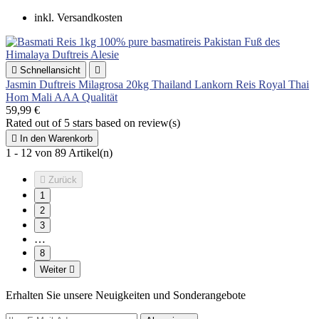
inkl. Versandkosten

Schnellansicht

Jasmin Duftreis Milagrosa 20kg Thailand Lankorn Reis Royal Thai
Hom Mali AAA Qualität
59,99 €
Rated
out of 5 stars based on
review(s)

In den Warenkorb
1 - 12 von 89 Artikel(n)

Zurück
1
2
3
…
8
Weiter

Erhalten Sie unsere Neuigkeiten und Sonderangebote