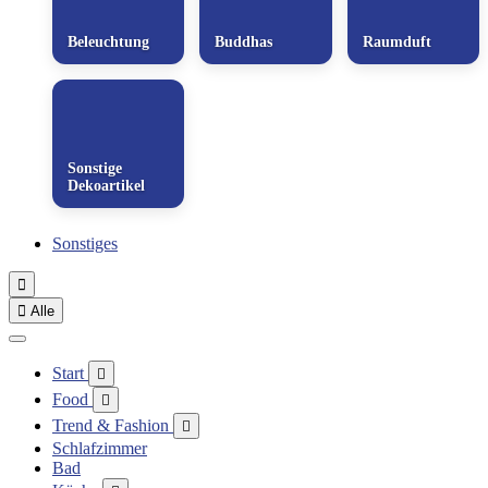
Beleuchtung
Buddhas
Raumduft
Sonstige
Dekoartikel
Sonstiges


Alle
Start

Food

Trend & Fashion

Schlafzimmer
Bad