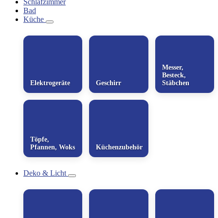
Schlafzimmer
Bad
Küche
Messer,
Besteck,
Elektrogeräte
Geschirr
Stäbchen
Töpfe,
Pfannen, Woks
Küchenzubehör
Deko & Licht