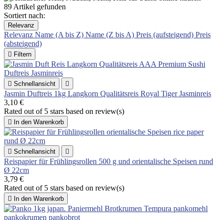
89 Artikel gefunden
Sortiert nach:
Relevanz
Relevanz
Name (A bis Z)
Name (Z bis A)
Preis (aufsteigend)
Preis
(absteigend)

Filtern

Schnellansicht

Jasmin Duftreis 1kg Langkorn Qualitätsreis Royal Tiger Jasminreis
3,10 €
Rated
out of 5 stars based on
review(s)

In den Warenkorb

Schnellansicht

Reispapier für Frühlingsrollen 500 g und orientalische Speisen rund
Ø 22cm
3,79 €
Rated
out of 5 stars based on
review(s)

In den Warenkorb