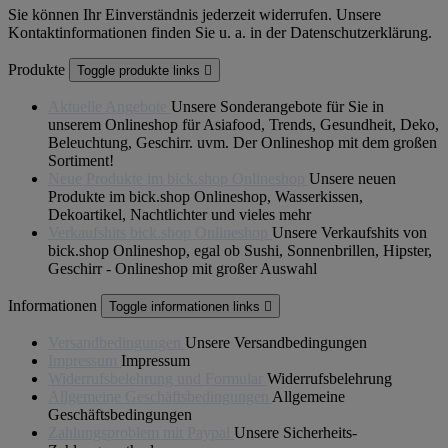
Sie können Ihr Einverständnis jederzeit widerrufen. Unsere
Kontaktinformationen finden Sie u. a. in der Datenschutzerklärung.
Produkte
Toggle produkte links

Aktuelle Angebote
Unsere Sonderangebote für Sie in
unserem Onlineshop für Asiafood, Trends, Gesundheit, Deko,
Beleuchtung, Geschirr. uvm. Der Onlineshop mit dem großen
Sortiment!
Neue Produkte im bick.shop Onlineshop
Unsere neuen
Produkte im bick.shop Onlineshop, Wasserkissen,
Dekoartikel, Nachtlichter und vieles mehr
Verkaufshits bick.shop Onlineshop
Unsere Verkaufshits von
bick.shop Onlineshop, egal ob Sushi, Sonnenbrillen, Hipster,
Geschirr - Onlineshop mit großer Auswahl
Informationen
Toggle informationen links

Versandbedingungen
Unsere Versandbedingungen
Impressum
Impressum
Widerrufsbelehrung und Formular
Widerrufsbelehrung
Allgemeine Geschäftsbedingungen
Allgemeine
Geschäftsbedingungen
Zahlungsproblem mit Paypal
Unsere Sicherheits-