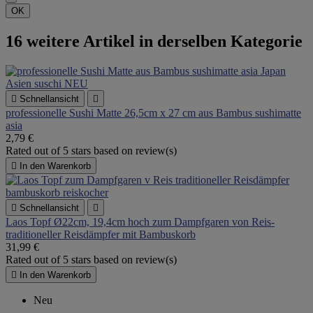
OK
16 weitere Artikel in derselben Kategorie

Schnellansicht

pro­fes­si­o­nelle Sushi Matte 26,5cm x 27 cm aus Bambus sushimatte
asia
2,79 €
Rated
out of 5 stars based on
review(s)

In den Warenkorb

Schnellansicht

Laos Topf Ø22cm, 19,4cm hoch zum Dampfgaren von Reis-
traditioneller Reisdämpfer mit Bambuskorb
31,99 €
Rated
out of 5 stars based on
review(s)

In den Warenkorb
Neu