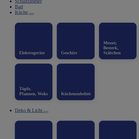
Schlafzimmer
Bad
Küche
Messer,
Besteck,
Elektrogeräte
Geschirr
Stäbchen
Töpfe,
Pfannen, Woks
Küchenzubehör
Deko & Licht