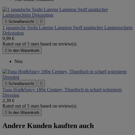

Schnellansicht

1 japanische Sushi Laterne Lampion Stoff asiatischer Lampenschirm
Dekoration
9,99 €
Rated
out of 5 stars based on
review(s)

In den Warenkorb
Neu

Schnellansicht

Tuna Hot&Spicy 180g Century, Thunfisch in scharf-würzigem
Dressing
2,39 €
Rated
out of 5 stars based on
review(s)

In den Warenkorb
Andere Kunden kauften auch