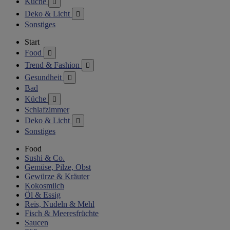
Küche

Deko & Licht

Sonstiges
Start
Food

Trend & Fashion

Gesundheit

Bad
Küche

Schlafzimmer
Deko & Licht

Sonstiges
Food
Sushi & Co.
Gemüse, Pilze, Obst
Gewürze & Kräuter
Kokosmilch
Öl & Essig
Reis, Nudeln & Mehl
Fisch & Meeresfrüchte
Saucen