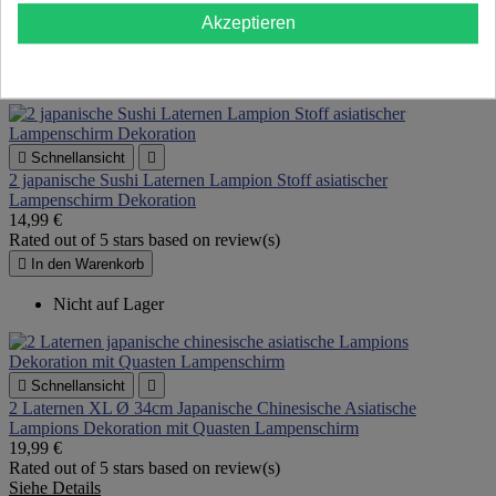
Vielleicht gefällt Ihnen auch
Akzeptieren
Nur online erhältlich
Artikelbündel

Schnellansicht

2 japanische Sushi Laternen Lampion Stoff asiatischer
Lampenschirm Dekoration
14,99 €
Rated
out of 5 stars based on
review(s)

In den Warenkorb
Nicht auf Lager

Schnellansicht

2 Laternen XL Ø 34cm Japanische Chinesische Asiatische
Lampions Dekoration mit Quasten Lampenschirm
19,99 €
Rated
out of 5 stars based on
review(s)
Siehe Details