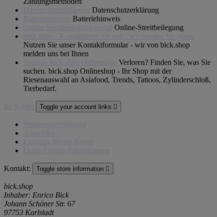
Zahlungsmethoden
Datenschutzerklärung
Datenschutzerklärung
Batteriehinweis
Batteriehinweis
Online Streitbeilegungsportal
Online-Streitbeilegung
bick.shop - Kontaktieren Sie uns - wir beraten Sie gerne
Nutzen Sie unser Kontaktformular - wir von bick.shop
melden uns bei Ihnen
Sitemap bick.shop Onlineshop
Verloren? Finden Sie, was Sie
suchen. bick.shop Onlineshop - Ihr Shop mit der
Riesenauswahl an Asiafood, Trends, Tattoos, Zylinderschloß,
Tierbedarf.
Ihr Konto
Toggle your account links

Sendungsverfolgung
Anmelden
Erstellen Sie ein Konto
Deine Cookie-Einstellungen
Kontakt:
Toggle store information

bick.shop
Inhaber: Enrico Bick
Johann Schöner Str. 67
97753 Karlstadt