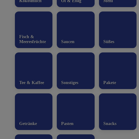
Kokosmilch
Öl & Essig
Mehl
Fisch &
Meeresfrüchte
Saucen
Süßes
Tee & Kaffee
Sonstiges
Pakete
Getränke
Pasten
Snacks