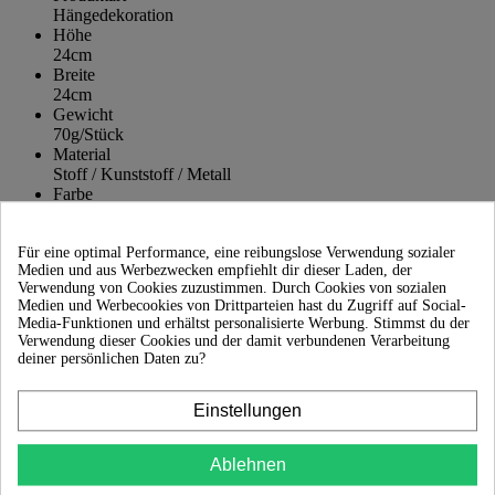
Hängedekoration
Höhe
24cm
Breite
24cm
Gewicht
70g/Stück
Material
Stoff / Kunststoff / Metall
Farbe
Rot
Hersteller
bick.shop
Für eine optimal Performance, eine reibungslose Verwendung sozialer
Medien und aus Werbezwecken empfiehlt dir dieser Laden, der
Hersteller/EU Verantwortliche Person
Verwendung von Cookies zuzustimmen. Durch Cookies von sozialen
Enrico Bick Adresse Johann Schöner Str. 67, Karlstadt,
Medien und Werbecookies von Drittparteien hast du Zugriff auf Social-
97753, DE E-Mail: lolafe@bick.info Telefon: 093535019700
Media-Funktionen und erhältst personalisierte Werbung. Stimmst du der
Verwendung dieser Cookies und der damit verbundenen Verarbeitung
Sicher bezahlen
deiner persönlichen Daten zu?
SSL-verschlüsselt & geprüft
Schneller Versand
Einstellungen
mit DHL & DPD
14 Tage Widerrufsrecht
Einfache Rückgabe
Ablehnen