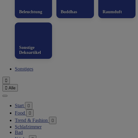
Beleuchtung
Buddhas
Raumduft
Sonstige
Dekoartikel
Sonstiges


Alle
Start

Food

Trend & Fashion

Schlafzimmer
Bad