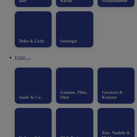
Bad
Küche
Schlafzimmer
Deko & Licht
Sonstiges
Food
Gemüse, Pilze,
Gewürze &
Sushi & Co.
Obst
Kräuter
Reis, Nudeln &