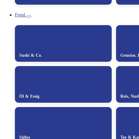
Food
Sushi & Co.
Gemüse, P
Öl & Essig
Reis, Nu
Süßes
Tee & Kaf