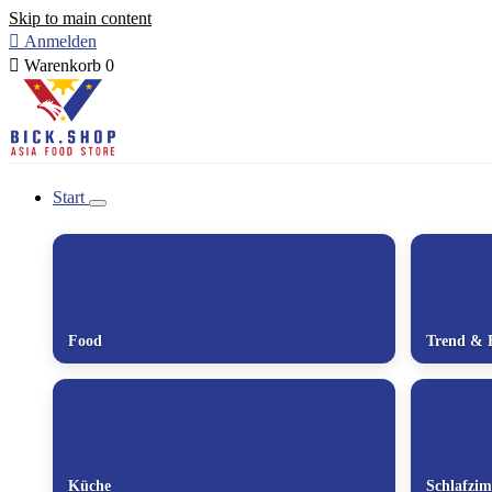
Skip to main content

Anmelden

Warenkorb
0
Start
Food
Trend & 
Küche
Schlafzi