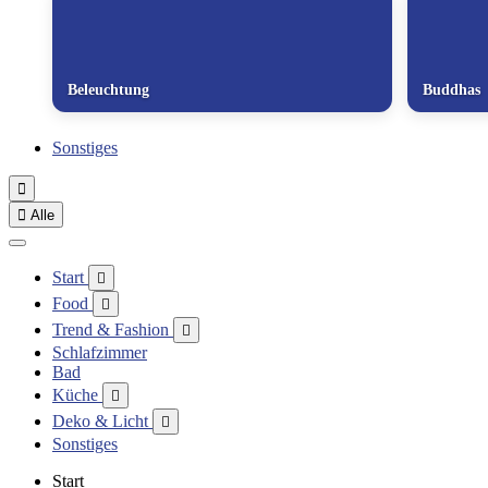
Beleuchtung
Buddhas
Sonstiges


Alle
Start

Food

Trend & Fashion

Schlafzimmer
Bad
Küche

Deko & Licht

Sonstiges
Start