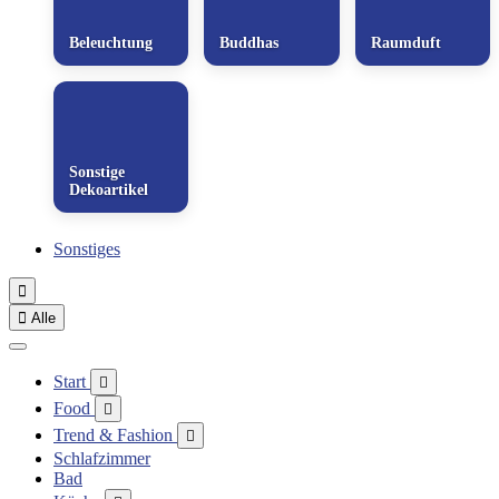
Beleuchtung
Buddhas
Raumduft
Sonstige
Dekoartikel
Sonstiges


Alle
Start

Food

Trend & Fashion

Schlafzimmer
Bad