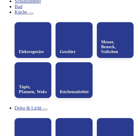
Schlafzimmer
Bad
Küche
Messer,
Besteck,
Elektrogeräte
Geschirr
Stäbchen
Töpfe,
Pfannen, Woks
Küchenzubehör
Deko & Licht