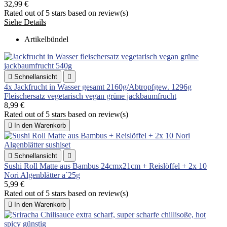
32,99 €
Rated
out of 5 stars based on
review(s)
Siehe Details
Artikelbündel

Schnellansicht

4x Jackfrucht in Wasser gesamt 2160g/Abtropfgew. 1296g
Fleischersatz vegetarisch vegan grüne jackbaumfrucht
8,99 €
Rated
out of 5 stars based on
review(s)

In den Warenkorb

Schnellansicht

Sushi Roll Matte aus Bambus 24cmx21cm + Reislöffel + 2x 10
Nori Algenblätter a´25g
5,99 €
Rated
out of 5 stars based on
review(s)

In den Warenkorb