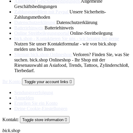
Allgemeine Geschäftsbedingungen
Allgemeine
Geschäftsbedingungen
Zahlungsproblem mit Paypal
Unsere Sicherheits-
Zahlungsmethoden
Datenschutzerklärung
Datenschutzerklärung
Batteriehinweis
Batteriehinweis
Online Streitbeilegungsportal
Online-Streitbeilegung
bick.shop - Kontaktieren Sie uns - wir beraten Sie gerne
Nutzen Sie unser Kontaktformular - wir von bick.shop
melden uns bei Ihnen
Sitemap bick.shop Onlineshop
Verloren? Finden Sie, was Sie
suchen. bick.shop Onlineshop - Ihr Shop mit der
Riesenauswahl an Asiafood, Trends, Tattoos, Zylinderschloß,
Tierbedarf.
Ihr Konto
Toggle your account links

Sendungsverfolgung
Anmelden
Erstellen Sie ein Konto
Deine Cookie-Einstellungen
Kontakt:
Toggle store information

bick.shop