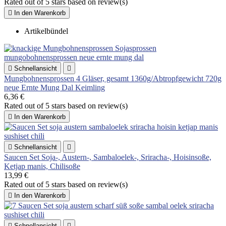
Rated
out of 5 stars based on
review(s)

In den Warenkorb
Artikelbündel

Schnellansicht

Mungbohnensprossen 4 Gläser, gesamt 1360g/Abtropfgewicht 720g
neue Ernte Mung Dal Keimling
6,36 €
Rated
out of 5 stars based on
review(s)

In den Warenkorb

Schnellansicht

Saucen Set Soja-, Austern-, Sambaloelek-, Sriracha-, Hoisinsoße,
Ketjap manis, Chilisoße
13,99 €
Rated
out of 5 stars based on
review(s)

In den Warenkorb

Schnellansicht
