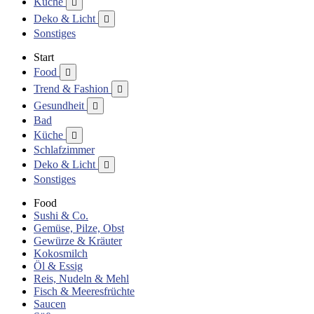
Küche

Deko & Licht

Sonstiges
Start
Food

Trend & Fashion

Gesundheit

Bad
Küche

Schlafzimmer
Deko & Licht

Sonstiges
Food
Sushi & Co.
Gemüse, Pilze, Obst
Gewürze & Kräuter
Kokosmilch
Öl & Essig
Reis, Nudeln & Mehl
Fisch & Meeresfrüchte
Saucen