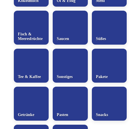
Kokosmilch
Öl & Essig
Mehl
Fisch &
Meeresfrüchte
Saucen
Süßes
Tee & Kaffee
Sonstiges
Pakete
Getränke
Pasten
Snacks