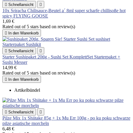

Schnellansicht

10x Sriracha Chilisauce-Beutel a´ 8ml super scharfe chillisoße hot
spicy FLYING GOOSE
1,69 €
Rated
out of 5 stars based on
review(s)

In den Warenkorb

Schnellansicht

Starter Sushipaket 20tlg - Sushi Set KomplettSet Starterpaket +
Sushi Messer
14,99 €
Rated
out of 5 stars based on
review(s)

In den Warenkorb
Artikelbündel

Schnellansicht

Pilze Mix 1x Shiitake 85g + 1x Mu Err 100g - po ku poku schwarze
pilze asiatische morcheln
6,48 €