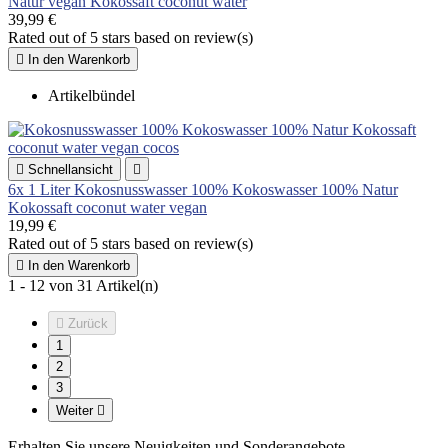
Natur vegan Kokossaft coconut water
39,99 €
Rated
out of 5 stars based on
review(s)

In den Warenkorb
Artikelbündel

Schnellansicht

6x 1 Liter Kokosnusswasser 100% Kokoswasser 100% Natur
Kokossaft coconut water vegan
19,99 €
Rated
out of 5 stars based on
review(s)

In den Warenkorb
1 - 12 von 31 Artikel(n)

Zurück
1
2
3
Weiter

Erhalten Sie unsere Neuigkeiten und Sonderangebote