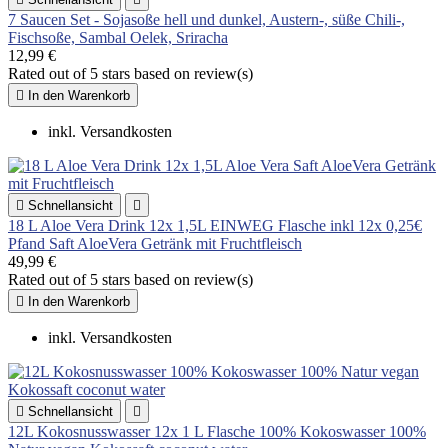
7 Saucen Set - Sojasoße hell und dunkel, Austern-, süße Chili-,
Fischsoße, Sambal Oelek, Sriracha
12,99 €
Rated
out of 5 stars based on
review(s)

In den Warenkorb
inkl. Versandkosten

Schnellansicht

18 L Aloe Vera Drink 12x 1,5L EINWEG Flasche inkl 12x 0,25€
Pfand Saft AloeVera Getränk mit Fruchtfleisch
49,99 €
Rated
out of 5 stars based on
review(s)

In den Warenkorb
inkl. Versandkosten

Schnellansicht

12L Kokosnusswasser 12x 1 L Flasche 100% Kokoswasser 100%