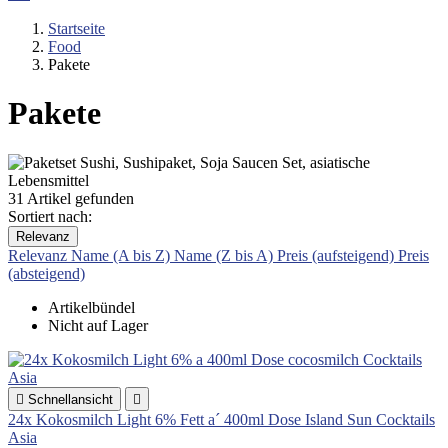
Startseite
Food
Pakete
Pakete
31 Artikel gefunden
Sortiert nach:
Relevanz
Relevanz
Name (A bis Z)
Name (Z bis A)
Preis (aufsteigend)
Preis
(absteigend)
Artikelbündel
Nicht auf Lager

Schnellansicht

24x Kokosmilch Light 6% Fett a´ 400ml Dose Island Sun Cocktails
Asia