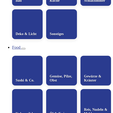
Bad
Küche
Schlafzimmer
Deko & Licht
Sonstiges
Food
Gemüse, Pilze,
Gewürze &
Sushi & Co.
Obst
Kräuter
Reis, Nudeln &