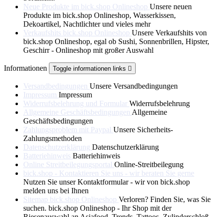
Neue Produkte im bick.shop Onlineshop
Unsere neuen
Produkte im bick.shop Onlineshop, Wasserkissen,
Dekoartikel, Nachtlichter und vieles mehr
Verkaufshits bick.shop Onlineshop
Unsere Verkaufshits von
bick.shop Onlineshop, egal ob Sushi, Sonnenbrillen, Hipster,
Geschirr - Onlineshop mit großer Auswahl
Informationen
Toggle informationen links

Versandbedingungen
Unsere Versandbedingungen
Impressum
Impressum
Widerrufsbelehrung und Formular
Widerrufsbelehrung
Allgemeine Geschäftsbedingungen
Allgemeine
Geschäftsbedingungen
Zahlungsproblem mit Paypal
Unsere Sicherheits-
Zahlungsmethoden
Datenschutzerklärung
Datenschutzerklärung
Batteriehinweis
Batteriehinweis
Online Streitbeilegungsportal
Online-Streitbeilegung
bick.shop - Kontaktieren Sie uns - wir beraten Sie gerne
Nutzen Sie unser Kontaktformular - wir von bick.shop
melden uns bei Ihnen
Sitemap bick.shop Onlineshop
Verloren? Finden Sie, was Sie
suchen. bick.shop Onlineshop - Ihr Shop mit der
Riesenauswahl an Asiafood, Trends, Tattoos, Zylinderschloß,