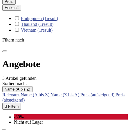
Preis
Herkunft
Philippinen
(1
result
)
Thailand
(1
result
)
Vietnam
(1
result
)
Filtern nach
Angebote
3 Artikel gefunden
Sortiert nach:
Name (A bis Z)
Relevanz
Name (A bis Z)
Name (Z bis A)
Preis (aufsteigend)
Preis
(absteigend)

Filtern
-30%
Nicht auf Lager