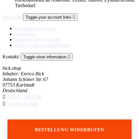
Tierbedarf.
Ihr Konto
Toggle your account links

Sendungsverfolgung
Anmelden
Erstellen Sie ein Konto
Deine Cookie-Einstellungen
Kontakt:
Toggle store information

bick.shop
Inhaber: Enrico Bick
Johann Schöner Str. 67
97753 Karlstadt
Deutschland

09353 – 5019700

info@bick.shop
BESTELLUNG WIDERRUFEN