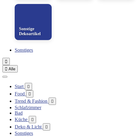
Sonstige
Dekoartikel
Sonstiges


Alle
Start

Food

Trend & Fashion

Schlafzimmer
Bad
Küche

Deko & Licht

Sonstiges