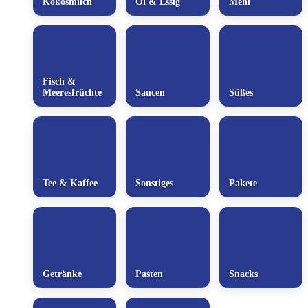
Kokosmilch
Öl & Essig
Mehl
Fisch &
Meeresfrüchte
Saucen
Süßes
Tee & Kaffee
Sonstiges
Pakete
Getränke
Pasten
Snacks