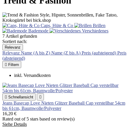
Trend & Fashion
Caps, Hüte & Co
Brillen
Bademode
Verschiedenes
7 Artikel gefunden
Sortiert nach:
Relevanz
Relevanz
Name (A bis Z)
Name (Z bis A)
Preis (aufsteigend)
Preis
(absteigend)

Filtern
inkl. Versandkosten

Schnellansicht

Jeans Basecap Love Nieten Glitzer Baseball Cap verstellbar 54cm
bis 61cm, Baumwolle/Polyester
16,20 €
Rated
out of 5 stars based on
review(s)
Siehe Details