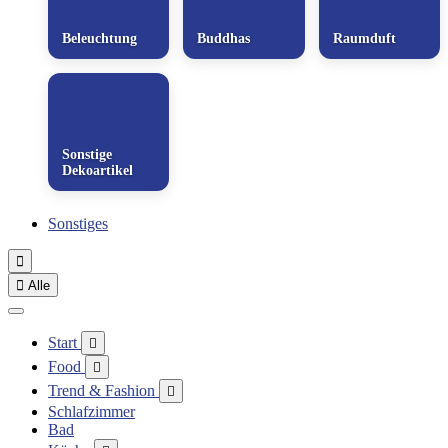
Beleuchtung
Buddhas
Raumduft
Sonstige
Dekoartikel
Sonstiges


Alle
Start

Food

Trend & Fashion

Schlafzimmer
Bad