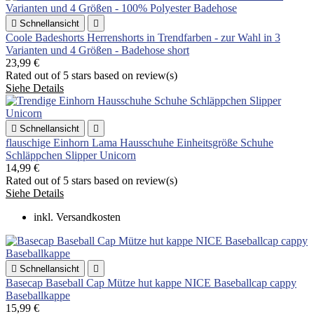

Schnellansicht

Coole Badeshorts Herrenshorts in Trendfarben - zur Wahl in 3
Varianten und 4 Größen - Badehose short
23,99 €
Rated
out of 5 stars based on
review(s)
Siehe Details

Schnellansicht

flauschige Einhorn Lama Hausschuhe Einheitsgröße Schuhe
Schläppchen Slipper Unicorn
14,99 €
Rated
out of 5 stars based on
review(s)
Siehe Details
inkl. Versandkosten

Schnellansicht

Basecap Baseball Cap Mütze hut kappe NICE Baseballcap cappy
Baseballkappe
15,99 €