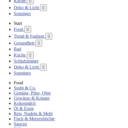
Küche

Deko & Licht

Sonstiges
Start
Food

Trend & Fashion

Gesundheit

Bad
Küche

Schlafzimmer
Deko & Licht

Sonstiges
Food
Sushi & Co.
Gemüse, Pilze, Obst
Gewürze & Kräuter
Kokosmilch
Öl & Essig
Reis, Nudeln & Mehl
Fisch & Meeresfrüchte
Saucen