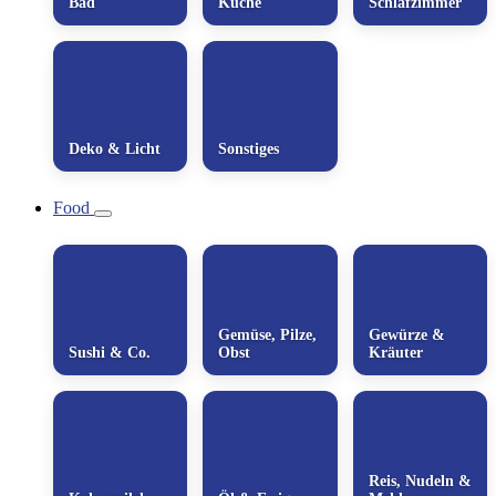
Bad
Küche
Schlafzimmer
Deko & Licht
Sonstiges
Food
Gemüse, Pilze,
Gewürze &
Sushi & Co.
Obst
Kräuter
Reis, Nudeln &