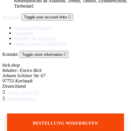
Riesenauswahl an Asiafood, Trends, Tattoos, Zylinderschloß,
Tierbedarf.
Ihr Konto
Toggle your account links

Sendungsverfolgung
Anmelden
Erstellen Sie ein Konto
Deine Cookie-Einstellungen
Kontakt:
Toggle store information

bick.shop
Inhaber: Enrico Bick
Johann Schöner Str. 67
97753 Karlstadt
Deutschland

09353 – 5019700

info@bick.shop
BESTELLUNG WIDERRUFEN