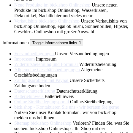
Neue Produkte im bick.shop Onlineshop
Unsere neuen
Produkte im bick.shop Onlineshop, Wasserkissen,
Dekoartikel, Nachtlichter und vieles mehr
Verkaufshits bick.shop Onlineshop
Unsere Verkaufshits von
bick.shop Onlineshop, egal ob Sushi, Sonnenbrillen, Hipster,
Geschirr - Onlineshop mit großer Auswahl
Informationen
Toggle informationen links

Versandbedingungen
Unsere Versandbedingungen
Impressum
Impressum
Widerrufsbelehrung und Formular
Widerrufsbelehrung
Allgemeine Geschäftsbedingungen
Allgemeine
Geschäftsbedingungen
Zahlungsproblem mit Paypal
Unsere Sicherheits-
Zahlungsmethoden
Datenschutzerklärung
Datenschutzerklärung
Batteriehinweis
Batteriehinweis
Online Streitbeilegungsportal
Online-Streitbeilegung
bick.shop - Kontaktieren Sie uns - wir beraten Sie gerne
Nutzen Sie unser Kontaktformular - wir von bick.shop
melden uns bei Ihnen
Sitemap bick.shop Onlineshop
Verloren? Finden Sie, was Sie
suchen. bick.shop Onlineshop - Ihr Shop mit der