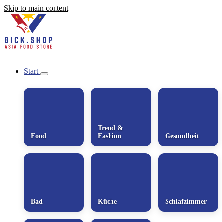
Skip to main content
Start
Trend &
Food
Fashion
Gesundheit
Bad
Küche
Schlafzimmer