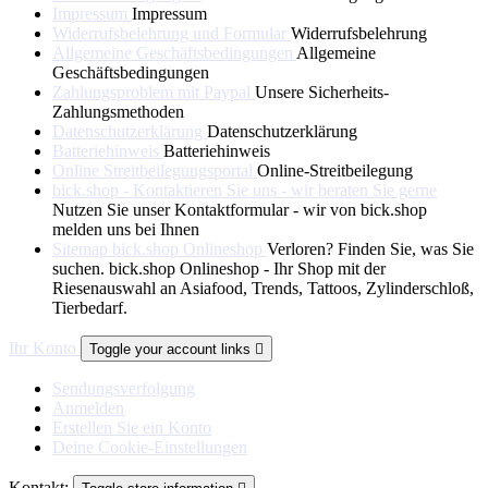
Impressum
Impressum
Widerrufsbelehrung und Formular
Widerrufsbelehrung
Allgemeine Geschäftsbedingungen
Allgemeine
Geschäftsbedingungen
Zahlungsproblem mit Paypal
Unsere Sicherheits-
Zahlungsmethoden
Datenschutzerklärung
Datenschutzerklärung
Batteriehinweis
Batteriehinweis
Online Streitbeilegungsportal
Online-Streitbeilegung
bick.shop - Kontaktieren Sie uns - wir beraten Sie gerne
Nutzen Sie unser Kontaktformular - wir von bick.shop
melden uns bei Ihnen
Sitemap bick.shop Onlineshop
Verloren? Finden Sie, was Sie
suchen. bick.shop Onlineshop - Ihr Shop mit der
Riesenauswahl an Asiafood, Trends, Tattoos, Zylinderschloß,
Tierbedarf.
Ihr Konto
Toggle your account links

Sendungsverfolgung
Anmelden
Erstellen Sie ein Konto
Deine Cookie-Einstellungen
Kontakt: