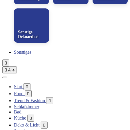
Sonstige
Dekoartikel
Sonstiges


Alle
Start

Food

Trend & Fashion

Schlafzimmer
Bad
Küche

Deko & Licht
