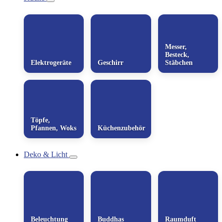
Messer,
Besteck,
Elektrogeräte
Geschirr
Stäbchen
Töpfe,
Pfannen, Woks
Küchenzubehör
Deko & Licht
Beleuchtung
Buddhas
Raumduft