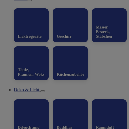
Messer,
Besteck,
Elektrogeräte
Geschirr
Stäbchen
Töpfe,
Pfannen, Woks
Küchenzubehör
Deko & Licht
Beleuchtung
Buddhas
Raumduft