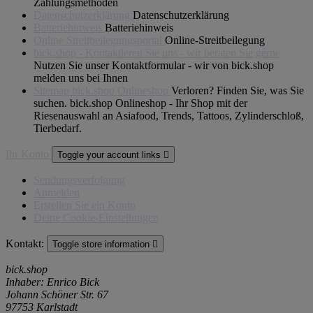
Zahlungsmethoden
Datenschutzerklärung
Datenschutzerklärung
Batteriehinweis
Batteriehinweis
Online Streitbeilegungsportal
Online-Streitbeilegung
bick.shop - Kontaktieren Sie uns - wir beraten Sie gerne
Nutzen Sie unser Kontaktformular - wir von bick.shop
melden uns bei Ihnen
Sitemap bick.shop Onlineshop
Verloren? Finden Sie, was Sie
suchen. bick.shop Onlineshop - Ihr Shop mit der
Riesenauswahl an Asiafood, Trends, Tattoos, Zylinderschloß,
Tierbedarf.
Ihr Konto
Toggle your account links

Sendungsverfolgung
Anmelden
Erstellen Sie ein Konto
Deine Cookie-Einstellungen
Kontakt:
Toggle store information

bick.shop
Inhaber: Enrico Bick
Johann Schöner Str. 67
97753 Karlstadt