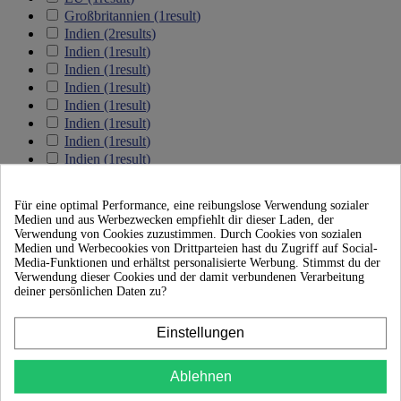
Großbritannien
(1
result
)
Indien
(2
results
)
Indien
(1
result
)
Indien
(1
result
)
Indien
(1
result
)
Indien
(1
result
)
Indien
(1
result
)
Indien
(1
result
)
Indien
(1
result
)
Indien
(1
result
)
Indien
(1
result
)
Für eine optimal Performance, eine reibungslose Verwendung sozialer
Indien
(1
result
)
Medien und aus Werbezwecken empfiehlt dir dieser Laden, der
Indien
(1
result
)
Verwendung von Cookies zuzustimmen. Durch Cookies von sozialen
Indien
(1
result
)
Medien und Werbecookies von Drittparteien hast du Zugriff auf Social-
Media-Funktionen und erhältst personalisierte Werbung. Stimmst du der
Indien
(1
result
)
Verwendung dieser Cookies und der damit verbundenen Verarbeitung
Indien
(1
result
)
deiner persönlichen Daten zu?
Indien
(1
result
)
Indonesien
(4
results
)
Einstellungen
Indonesien
(1
result
)
Japan
(1
result
)
Japan
(1
result
)
Ablehnen
Kambodscha
(1
result
)