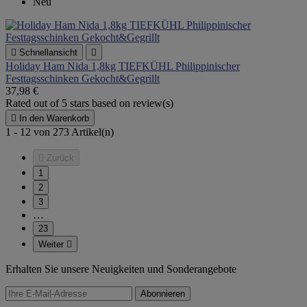
Neu

Schnellansicht

Holiday Ham Nida 1,8kg TIEFKÜHL Philippinischer
Festtagsschinken Gekocht&Gegrillt
37,98 €
Rated
out of 5 stars based on
review(s)

In den Warenkorb
1 - 12 von 273 Artikel(n)

Zurück
1
2
3
…
23
Weiter

Erhalten Sie unsere Neuigkeiten und Sonderangebote