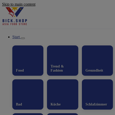
Skip to main content
Start
Trend &
Food
Fashion
Gesundheit
Bad
Küche
Schlafzimmer