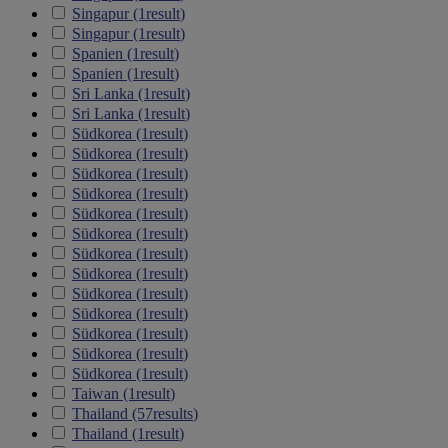
Singapur
(1
result
)
Singapur
(1
result
)
Spanien
(1
result
)
Spanien
(1
result
)
Sri Lanka
(1
result
)
Sri Lanka
(1
result
)
Südkorea
(1
result
)
Südkorea
(1
result
)
Südkorea
(1
result
)
Südkorea
(1
result
)
Südkorea
(1
result
)
Südkorea
(1
result
)
Südkorea
(1
result
)
Südkorea
(1
result
)
Südkorea
(1
result
)
Südkorea
(1
result
)
Südkorea
(1
result
)
Südkorea
(1
result
)
Südkorea
(1
result
)
Taiwan
(1
result
)
Thailand
(57
results
)
Thailand
(1
result
)