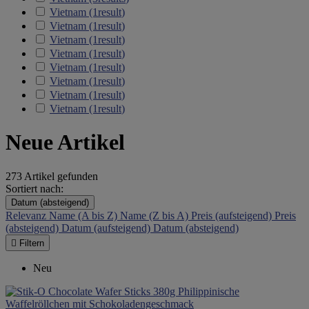
Vietnam
(1
result
)
Vietnam
(1
result
)
Vietnam
(1
result
)
Vietnam
(1
result
)
Vietnam
(1
result
)
Vietnam
(1
result
)
Vietnam
(1
result
)
Vietnam
(1
result
)
Neue Artikel
273 Artikel gefunden
Sortiert nach:
Datum (absteigend)
Relevanz
Name (A bis Z)
Name (Z bis A)
Preis (aufsteigend)
Preis
(absteigend)
Datum (aufsteigend)
Datum (absteigend)

Filtern
Neu