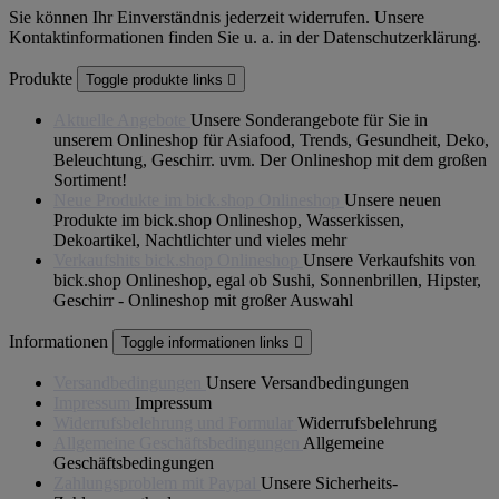
Sie können Ihr Einverständnis jederzeit widerrufen. Unsere
Kontaktinformationen finden Sie u. a. in der Datenschutzerklärung.
Produkte
Toggle produkte links

Aktuelle Angebote
Unsere Sonderangebote für Sie in
unserem Onlineshop für Asiafood, Trends, Gesundheit, Deko,
Beleuchtung, Geschirr. uvm. Der Onlineshop mit dem großen
Sortiment!
Neue Produkte im bick.shop Onlineshop
Unsere neuen
Produkte im bick.shop Onlineshop, Wasserkissen,
Dekoartikel, Nachtlichter und vieles mehr
Verkaufshits bick.shop Onlineshop
Unsere Verkaufshits von
bick.shop Onlineshop, egal ob Sushi, Sonnenbrillen, Hipster,
Geschirr - Onlineshop mit großer Auswahl
Informationen
Toggle informationen links

Versandbedingungen
Unsere Versandbedingungen
Impressum
Impressum
Widerrufsbelehrung und Formular
Widerrufsbelehrung
Allgemeine Geschäftsbedingungen
Allgemeine
Geschäftsbedingungen
Zahlungsproblem mit Paypal
Unsere Sicherheits-