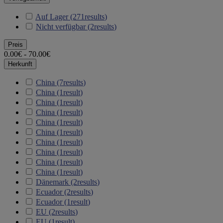
Auf Lager
(271
results
)
Nicht verfügbar
(2
results
)
Preis
0.00€ - 70.00€
Herkunft
China
(7
results
)
China
(1
result
)
China
(1
result
)
China
(1
result
)
China
(1
result
)
China
(1
result
)
China
(1
result
)
China
(1
result
)
China
(1
result
)
China
(1
result
)
Dänemark
(2
results
)
Ecuador
(2
results
)
Ecuador
(1
result
)
EU
(2
results
)
EU
(1
result
)