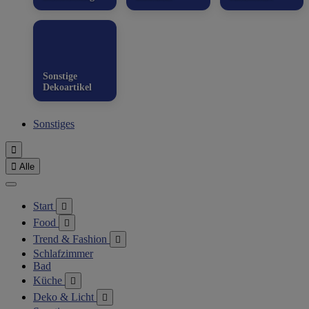
Sonstige
Dekoartikel
Sonstiges


Alle
Start

Food

Trend & Fashion

Schlafzimmer
Bad
Küche

Deko & Licht
