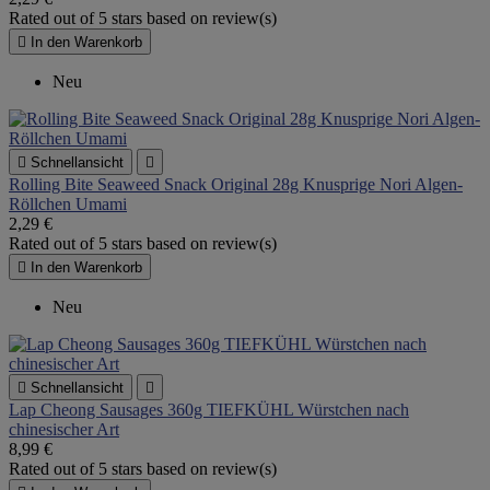
Rated
out of 5 stars based on
review(s)

In den Warenkorb
Neu

Schnellansicht

Rolling Bite Seaweed Snack Original 28g Knusprige Nori Algen-
Röllchen Umami
2,29 €
Rated
out of 5 stars based on
review(s)

In den Warenkorb
Neu

Schnellansicht

Lap Cheong Sausages 360g TIEFKÜHL Würstchen nach
chinesischer Art
8,99 €
Rated
out of 5 stars based on
review(s)