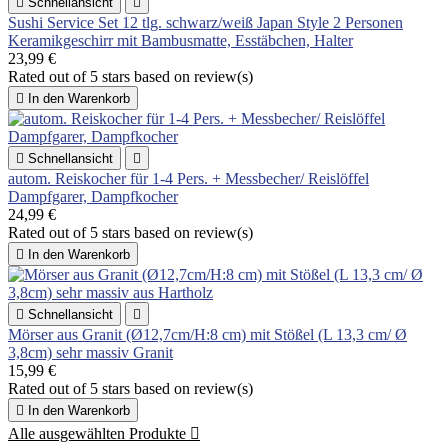

Schnellansicht

Sushi Service Set 12 tlg. schwarz/weiß Japan Style 2 Personen
Keramikgeschirr mit Bambusmatte, Esstäbchen, Halter
23,99 €
Rated
out of 5 stars based on
review(s)

In den Warenkorb

Schnellansicht

autom. Reiskocher für 1-4 Pers. + Messbecher/ Reislöffel
Dampfgarer, Dampfkocher
24,99 €
Rated
out of 5 stars based on
review(s)

In den Warenkorb

Schnellansicht

Mörser aus Granit (Ø12,7cm/H:8 cm) mit Stößel (L 13,3 cm/ Ø
3,8cm) sehr massiv Granit
15,99 €
Rated
out of 5 stars based on
review(s)

In den Warenkorb
Alle ausgewählten Produkte
