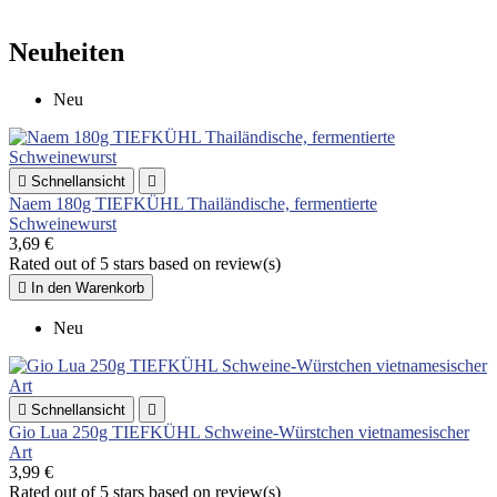
Neuheiten
Neu

Schnellansicht

Naem 180g TIEFKÜHL Thailändische, fermentierte
Schweinewurst
3,69 €
Rated
out of 5 stars based on
review(s)

In den Warenkorb
Neu

Schnellansicht

Gio Lua 250g TIEFKÜHL Schweine-Würstchen vietnamesischer
Art
3,99 €
Rated
out of 5 stars based on
review(s)