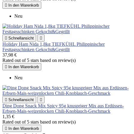

In den Warenkorb
Neu

Schnellansicht

Holiday Ham Nida 1,8kg TIEFKÜHL Philippinischer
Festtagsschinken Gekocht&Gegrillt
37,98 €
Rated
out of 5 stars based on
review(s)

In den Warenkorb
Neu

Schnellansicht

Ding Dong Snack Mix Spicy 95g knuspriger Mix aus Erdüssen-
Erbsen-Mais-weizenlocken Chili-Knoblauch-Geschmack
1,35 €
Rated
out of 5 stars based on
review(s)

In den Warenkorb