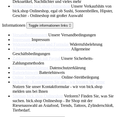
Dekoartikel, Nachtlichter und vieles mehr
Verkaufshits bick.shop Onlineshop
Unsere Verkaufshits von
bick.shop Onlineshop, egal ob Sushi, Sonnenbrillen, Hipster,
Geschirr - Onlineshop mit großer Auswahl
Informationen
Toggle informationen links

Versandbedingungen
Unsere Versandbedingungen
Impressum
Impressum
Widerrufsbelehrung und Formular
Widerrufsbelehrung
Allgemeine Geschäftsbedingungen
Allgemeine
Geschäftsbedingungen
Zahlungsproblem mit Paypal
Unsere Sicherheits-
Zahlungsmethoden
Datenschutzerklärung
Datenschutzerklärung
Batteriehinweis
Batteriehinweis
Online Streitbeilegungsportal
Online-Streitbeilegung
bick.shop - Kontaktieren Sie uns - wir beraten Sie gerne
Nutzen Sie unser Kontaktformular - wir von bick.shop
melden uns bei Ihnen
Sitemap bick.shop Onlineshop
Verloren? Finden Sie, was Sie
suchen. bick.shop Onlineshop - Ihr Shop mit der
Riesenauswahl an Asiafood, Trends, Tattoos, Zylinderschloß,
Tierbedarf.