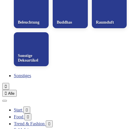
Beleuchtung
Buddhas
Raumduft
Sonstige
Dekoartikel
Sonstiges


Alle
Start

Food

Trend & Fashion
