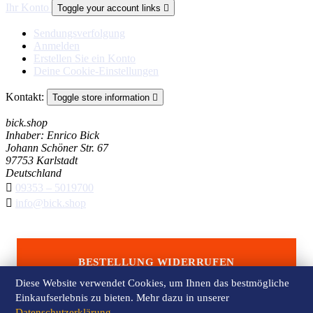
Ihr Konto
Toggle your account links

Sendungsverfolgung
Anmelden
Erstellen Sie ein Konto
Deine Cookie-Einstellungen
Kontakt:
Toggle store information

bick.shop
Inhaber: Enrico Bick
Johann Schöner Str. 67
97753 Karlstadt
Deutschland

09353 – 5019700

info@bick.shop
BESTELLUNG WIDERRUFEN
Diese Website verwendet Cookies, um Ihnen das bestmögliche
Einkaufserlebnis zu bieten. Mehr dazu in unserer
Datenschutzerklärung
.