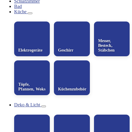
Schlafzimmer
Bad
Küche
Messer,
Besteck,
Elektrogeräte
Geschirr
Stäbchen
Töpfe,
Pfannen, Woks
Küchenzubehör
Deko & Licht