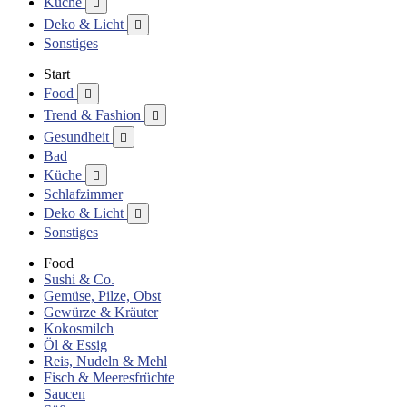
Küche

Deko & Licht

Sonstiges
Start
Food

Trend & Fashion

Gesundheit

Bad
Küche

Schlafzimmer
Deko & Licht

Sonstiges
Food
Sushi & Co.
Gemüse, Pilze, Obst
Gewürze & Kräuter
Kokosmilch
Öl & Essig
Reis, Nudeln & Mehl
Fisch & Meeresfrüchte
Saucen