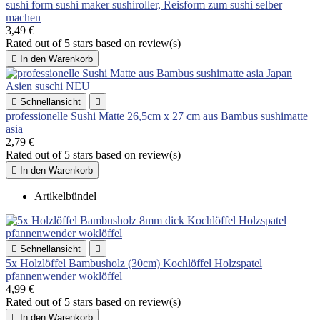
sushi form sushi maker sushiroller, Reisform zum sushi selber
machen
3,49 €
Rated
out of 5 stars based on
review(s)

In den Warenkorb

Schnellansicht

pro­fes­si­o­nelle Sushi Matte 26,5cm x 27 cm aus Bambus sushimatte
asia
2,79 €
Rated
out of 5 stars based on
review(s)

In den Warenkorb
Artikelbündel

Schnellansicht

5x Holzlöffel Bambusholz (30cm) Kochlöffel Holzspatel
pfannenwender woklöffel
4,99 €
Rated
out of 5 stars based on
review(s)

In den Warenkorb