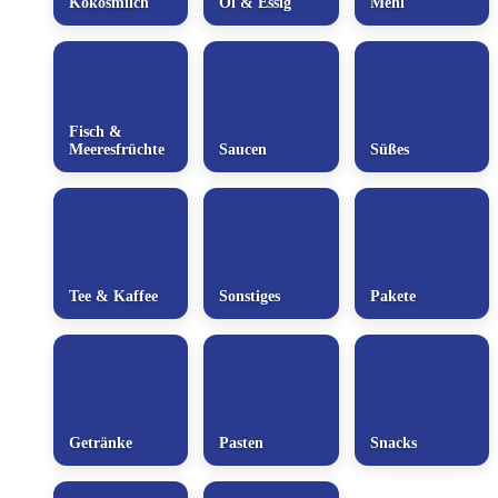
Kokosmilch
Öl & Essig
Mehl
Fisch &
Meeresfrüchte
Saucen
Süßes
Tee & Kaffee
Sonstiges
Pakete
Getränke
Pasten
Snacks