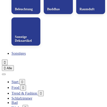
Beleuchtung
Buddhas
Raumduft
Sonstige
Dekoartikel
Sonstiges


Alle
Start

Food

Trend & Fashion

Schlafzimmer
Bad