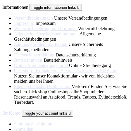
Informationen
Toggle informationen links

Versandbedingungen
Unsere Versandbedingungen
Impressum
Impressum
Widerrufsbelehrung und Formular
Widerrufsbelehrung
Allgemeine Geschäftsbedingungen
Allgemeine
Geschäftsbedingungen
Zahlungsproblem mit Paypal
Unsere Sicherheits-
Zahlungsmethoden
Datenschutzerklärung
Datenschutzerklärung
Batteriehinweis
Batteriehinweis
Online Streitbeilegungsportal
Online-Streitbeilegung
bick.shop - Kontaktieren Sie uns - wir beraten Sie gerne
Nutzen Sie unser Kontaktformular - wir von bick.shop
melden uns bei Ihnen
Sitemap bick.shop Onlineshop
Verloren? Finden Sie, was Sie
suchen. bick.shop Onlineshop - Ihr Shop mit der
Riesenauswahl an Asiafood, Trends, Tattoos, Zylinderschloß,
Tierbedarf.
Ihr Konto
Toggle your account links

Sendungsverfolgung
Anmelden