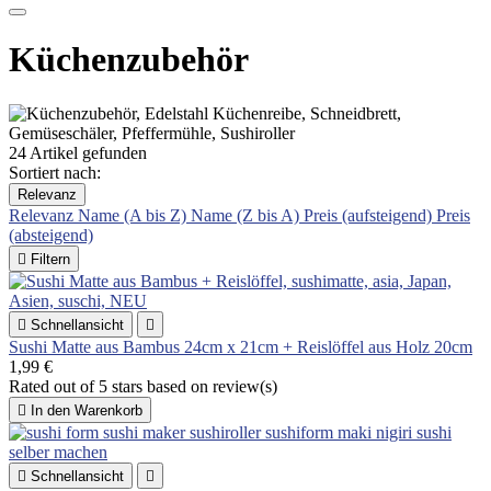
Küchenzubehör
24 Artikel gefunden
Sortiert nach:
Relevanz
Relevanz
Name (A bis Z)
Name (Z bis A)
Preis (aufsteigend)
Preis
(absteigend)

Filtern

Schnellansicht

Sushi Matte aus Bambus 24cm x 21cm + Reislöffel aus Holz 20cm
1,99 €
Rated
out of 5 stars based on
review(s)

In den Warenkorb

Schnellansicht
