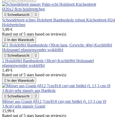

Schnellansicht

Schneidebrett echtes Holzbrett Bambusholz robust Küchenbrett Ø24
Holzbrettchen
5,99 €
Rated
out of 5 stars based on
review(s)

In den Warenkorb

Schnellansicht

1 Holzlöffel Bambusholz (30cm) Kochlöffel Holzspatel
pfannenwender woklöffel
1,49 €
Rated
out of 5 stars based on
review(s)

In den Warenkorb

Schnellansicht

Mörser aus Granit (Ø12,7cm/H:8 cm) mit Stößel (L 13,3 cm/ Ø
3,8cm) sehr massiv Granit
15,99 €
Rated
out of 5 stars based on
review(s)