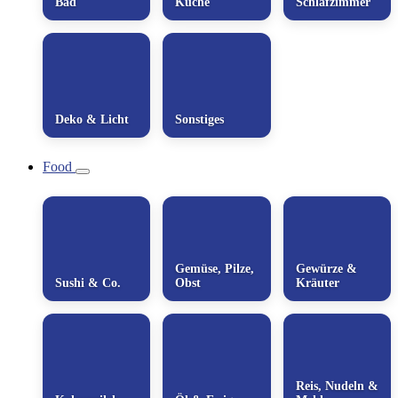
Bad
Küche
Schlafzimmer
Deko & Licht
Sonstiges
Food
Gemüse, Pilze,
Gewürze &
Sushi & Co.
Obst
Kräuter
Reis, Nudeln &