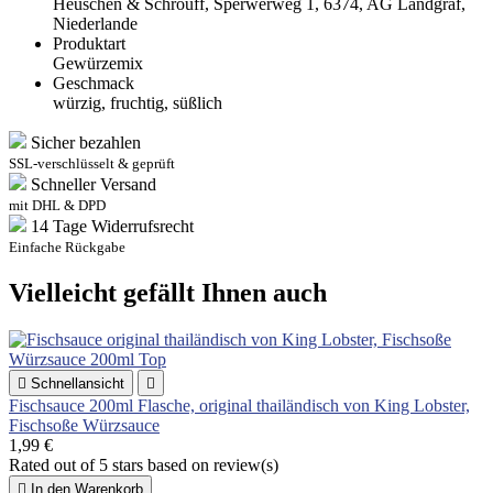
Heuschen & Schrouff, Sperwerweg 1, 6374, AG Landgraf,
Niederlande
Produktart
Gewürzemix
Geschmack
würzig, fruchtig, süßlich
Sicher bezahlen
SSL-verschlüsselt & geprüft
Schneller Versand
mit DHL & DPD
14 Tage Widerrufsrecht
Einfache Rückgabe
Vielleicht gefällt Ihnen auch

Schnellansicht

Fischsauce 200ml Flasche, original thailändisch von King Lobster,
Fischsoße Würzsauce
1,99 €
Rated
out of 5 stars based on
review(s)

In den Warenkorb