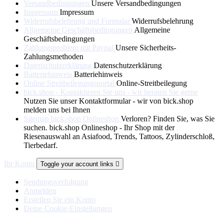
Versandbedingungen
Unsere Versandbedingungen
Impressum
Impressum
Widerrufsbelehrung und Formular
Widerrufsbelehrung
Allgemeine Geschäftsbedingungen
Allgemeine
Geschäftsbedingungen
Zahlungsproblem mit Paypal
Unsere Sicherheits-
Zahlungsmethoden
Datenschutzerklärung
Datenschutzerklärung
Batteriehinweis
Batteriehinweis
Online Streitbeilegungsportal
Online-Streitbeilegung
bick.shop - Kontaktieren Sie uns - wir beraten Sie gerne
Nutzen Sie unser Kontaktformular - wir von bick.shop
melden uns bei Ihnen
Sitemap bick.shop Onlineshop
Verloren? Finden Sie, was Sie
suchen. bick.shop Onlineshop - Ihr Shop mit der
Riesenauswahl an Asiafood, Trends, Tattoos, Zylinderschloß,
Tierbedarf.
Ihr Konto
Toggle your account links

Sendungsverfolgung
Anmelden
Erstellen Sie ein Konto
Deine Cookie-Einstellungen