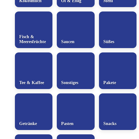
Kokosmilch
Öl & Essig
Mehl
Fisch &
Meeresfrüchte
Saucen
Süßes
Tee & Kaffee
Sonstiges
Pakete
Getränke
Pasten
Snacks