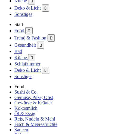
Küche

Deko & Licht

Sonstiges
Start
Food

Trend & Fashion

Gesundheit

Bad
Küche

Schlafzimmer
Deko & Licht

Sonstiges
Food
Sushi & Co.
Gemüse, Pilze, Obst
Gewürze & Kräuter
Kokosmilch
Öl & Essig
Reis, Nudeln & Mehl
Fisch & Meeresfrüchte
Saucen