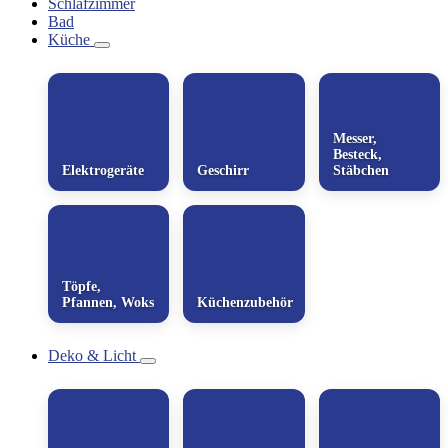
Schlafzimmer
Bad
Küche
Messer,
Besteck,
Elektrogeräte
Geschirr
Stäbchen
Töpfe,
Pfannen, Woks
Küchenzubehör
Deko & Licht