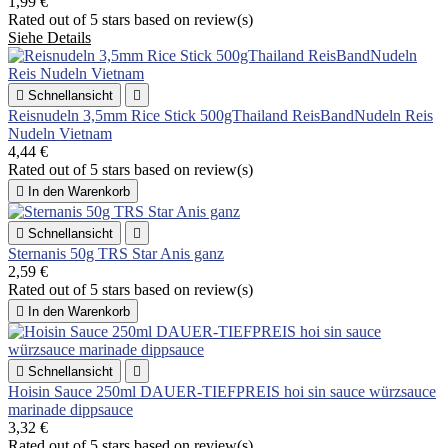
1,99 €
Rated
out of 5 stars based on
review(s)
Siehe Details

Schnellansicht

Reisnudeln 3,5mm Rice Stick 500gThailand ReisBandNudeln Reis
Nudeln Vietnam
4,44 €
Rated
out of 5 stars based on
review(s)

In den Warenkorb

Schnellansicht

Sternanis 50g TRS Star Anis ganz
2,59 €
Rated
out of 5 stars based on
review(s)

In den Warenkorb

Schnellansicht

Hoisin Sauce 250ml DAUER-TIEFPREIS hoi sin sauce würzsauce
marinade dippsauce
3,32 €
Rated
out of 5 stars based on
review(s)