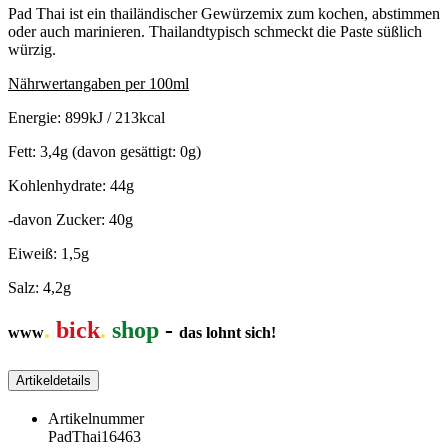
Pad Thai ist ein thailändischer Gewürzemix zum kochen, abstimmen
oder auch marinieren. Thailandtypisch schmeckt die Paste süßlich
würzig.
Nährwertangaben per 100ml
Energie: 899kJ / 213kcal
Fett: 3,4g (davon gesättigt: 0g)
Kohlenhydrate: 44g
-davon Zucker: 40g
Eiweiß: 1,5g
Salz: 4,2g
.
bick
.
shop
-
www
das lohnt sich!
Artikeldetails
Artikelnummer
PadThai16463