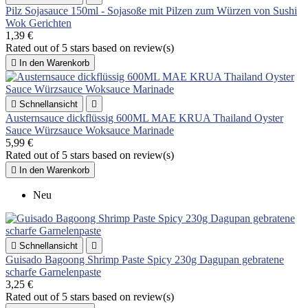
Pilz Sojasauce 150ml - Sojasoße mit Pilzen zum Würzen von Sushi
Wok Gerichten
1,39 €
Rated
out of 5 stars based on
review(s)

In den Warenkorb

Schnellansicht

Austernsauce dickflüssig 600ML MAE KRUA Thailand Oyster
Sauce Würzsauce Woksauce Marinade
5,99 €
Rated
out of 5 stars based on
review(s)

In den Warenkorb
Neu

Schnellansicht

Guisado Bagoong Shrimp Paste Spicy 230g Dagupan gebratene
scharfe Garnelenpaste
3,25 €
Rated
out of 5 stars based on
review(s)