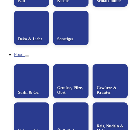
Bad
Küche
Schlafzimmer
Deko & Licht
Sonstiges
Food
Gemüse, Pilze,
Gewürze &
Sushi & Co.
Obst
Kräuter
Reis, Nudeln &