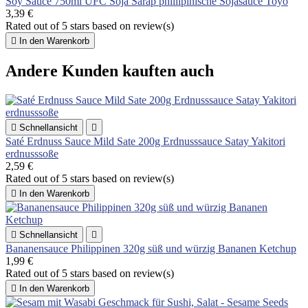
Soy Sauce 750ml UFC Soja Sarap phillipinische Sojasauce Toyo
3,39 €
Rated
out of 5 stars based on
review(s)

In den Warenkorb
Andere Kunden kauften auch

Schnellansicht

Saté Erdnuss Sauce Mild Sate 200g Erdnusssauce Satay Yakitori
erdnusssoße
2,59 €
Rated
out of 5 stars based on
review(s)

In den Warenkorb

Schnellansicht

Bananensauce Philippinen 320g süß und würzig Bananen Ketchup
1,99 €
Rated
out of 5 stars based on
review(s)

In den Warenkorb