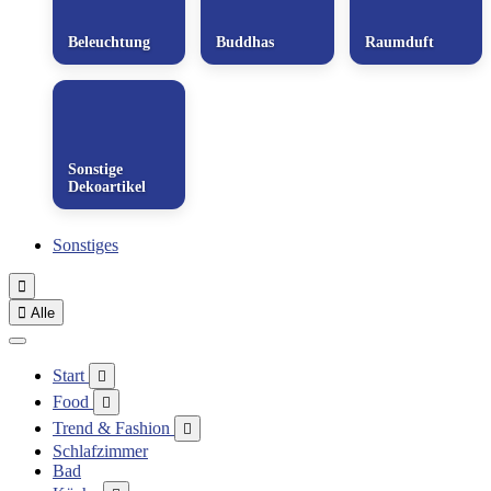
Beleuchtung
Buddhas
Raumduft
Sonstige
Dekoartikel
Sonstiges


Alle
Start

Food

Trend & Fashion

Schlafzimmer
Bad