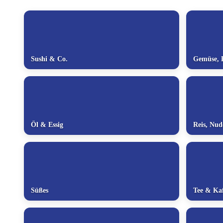
Sushi & Co.
Gemüse, P
Öl & Essig
Reis, Nu
Süßes
Tee & Kaf