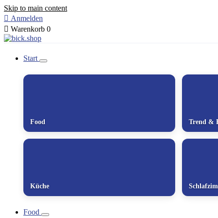
Skip to main content

Anmelden

Warenkorb
0
Start
Food
Trend & 
Küche
Schlafzi
Food