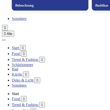
Beleuchtung
Buddhas
Sonstiges


Alle
Start

Food

Trend & Fashion

Schlafzimmer
Bad
Küche

Deko & Licht

Sonstiges
Start
Food

Trend & Fashion
