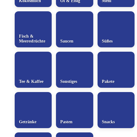
Kokosmilch
Öl & Essig
Mehl
Fisch &
Meeresfrüchte
Saucen
Süßes
Tee & Kaffee
Sonstiges
Pakete
Getränke
Pasten
Snacks