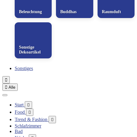
Beleuchtung
Buddhas
Raumduft
Sonstige
Dekoartikel
Sonstiges


Alle
Start

Food

Trend & Fashion

Schlafzimmer
Bad