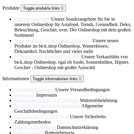
Produkte
Toggle produkte links

Aktuelle Angebote
Unsere Sonderangebote für Sie in
unserem Onlineshop für Asiafood, Trends, Gesundheit, Deko,
Beleuchtung, Geschirr. uvm. Der Onlineshop mit dem großen
Sortiment!
Neue Produkte im bick.shop Onlineshop
Unsere neuen
Produkte im bick.shop Onlineshop, Wasserkissen,
Dekoartikel, Nachtlichter und vieles mehr
Verkaufshits bick.shop Onlineshop
Unsere Verkaufshits von
bick.shop Onlineshop, egal ob Sushi, Sonnenbrillen, Hipster,
Geschirr - Onlineshop mit großer Auswahl
Informationen
Toggle informationen links

Versandbedingungen
Unsere Versandbedingungen
Impressum
Impressum
Widerrufsbelehrung und Formular
Widerrufsbelehrung
Allgemeine Geschäftsbedingungen
Allgemeine
Geschäftsbedingungen
Zahlungsproblem mit Paypal
Unsere Sicherheits-
Zahlungsmethoden
Datenschutzerklärung
Datenschutzerklärung
Batteriehinweis
Batteriehinweis