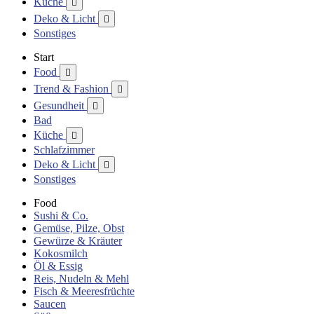
Küche

Deko & Licht

Sonstiges
Start
Food

Trend & Fashion

Gesundheit

Bad
Küche

Schlafzimmer
Deko & Licht

Sonstiges
Food
Sushi & Co.
Gemüse, Pilze, Obst
Gewürze & Kräuter
Kokosmilch
Öl & Essig
Reis, Nudeln & Mehl
Fisch & Meeresfrüchte
Saucen