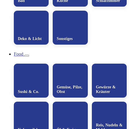
Bad
Küche
Schlafzimmer
Deko & Licht
Sonstiges
Food
Gemüse, Pilze,
Gewürze &
Sushi & Co.
Obst
Kräuter
Reis, Nudeln &