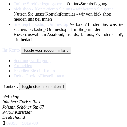
Online Streitbeilegungsportal
Online-Streitbeilegung
bick.shop - Kontaktieren Sie uns - wir beraten Sie gerne
Nutzen Sie unser Kontaktformular - wir von bick.shop
melden uns bei Ihnen
Sitemap bick.shop Onlineshop
Verloren? Finden Sie, was Sie
suchen. bick.shop Onlineshop - Ihr Shop mit der
Riesenauswahl an Asiafood, Trends, Tattoos, Zylinderschloß,
Tierbedarf.
Ihr Konto
Toggle your account links

Sendungsverfolgung
Anmelden
Erstellen Sie ein Konto
Deine Cookie-Einstellungen
Kontakt:
Toggle store information

bick.shop
Inhaber: Enrico Bick
Johann Schöner Str. 67
97753 Karlstadt
Deutschland

09353 – 5019700