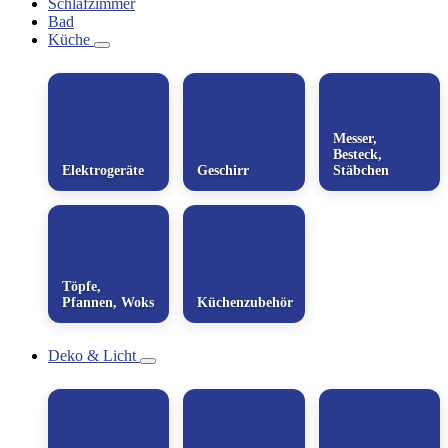
Schlafzimmer
Bad
Küche
Messer,
Besteck,
Elektrogeräte
Geschirr
Stäbchen
Töpfe,
Pfannen, Woks
Küchenzubehör
Deko & Licht