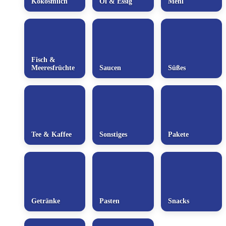
Kokosmilch
Öl & Essig
Mehl
Fisch &
Meeresfrüchte
Saucen
Süßes
Tee & Kaffee
Sonstiges
Pakete
Getränke
Pasten
Snacks