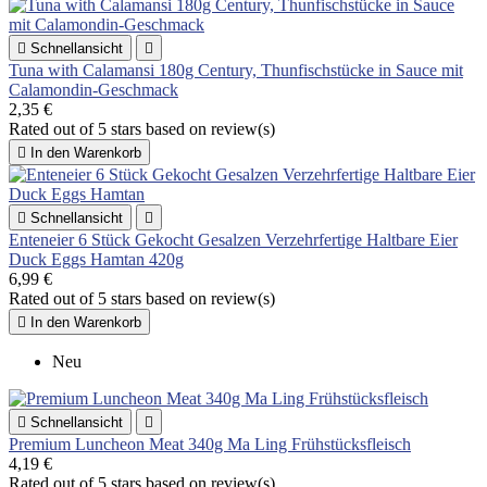

Schnellansicht

Tuna with Calamansi 180g Century, Thunfischstücke in Sauce mit
Calamondin-Geschmack
2,35 €
Rated
out of 5 stars based on
review(s)

In den Warenkorb

Schnellansicht

Enteneier 6 Stück Gekocht Gesalzen Verzehrfertige Haltbare Eier
Duck Eggs Hamtan 420g
6,99 €
Rated
out of 5 stars based on
review(s)

In den Warenkorb
Neu

Schnellansicht

Premium Luncheon Meat 340g Ma Ling Frühstücksfleisch
4,19 €
Rated
out of 5 stars based on
review(s)