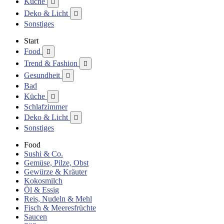
Küche

Deko & Licht

Sonstiges
Start
Food

Trend & Fashion

Gesundheit

Bad
Küche

Schlafzimmer
Deko & Licht

Sonstiges
Food
Sushi & Co.
Gemüse, Pilze, Obst
Gewürze & Kräuter
Kokosmilch
Öl & Essig
Reis, Nudeln & Mehl
Fisch & Meeresfrüchte
Saucen