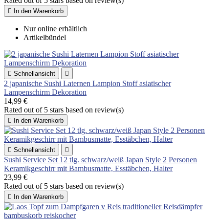
Rated
out of 5 stars based on
review(s)

In den Warenkorb
Nur online erhältlich
Artikelbündel

Schnellansicht

2 japanische Sushi Laternen Lampion Stoff asiatischer
Lampenschirm Dekoration
14,99 €
Rated
out of 5 stars based on
review(s)

In den Warenkorb

Schnellansicht

Sushi Service Set 12 tlg. schwarz/weiß Japan Style 2 Personen
Keramikgeschirr mit Bambusmatte, Esstäbchen, Halter
23,99 €
Rated
out of 5 stars based on
review(s)

In den Warenkorb