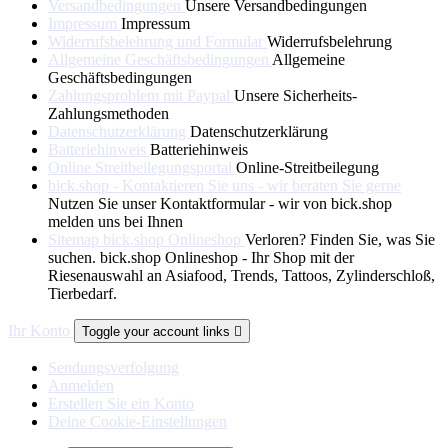
Versandbedingungen
Unsere Versandbedingungen
Impressum
Impressum
Widerrufsbelehrung und Formular
Widerrufsbelehrung
Allgemeine Geschäftsbedingungen
Allgemeine
Geschäftsbedingungen
Zahlungsproblem mit Paypal
Unsere Sicherheits-
Zahlungsmethoden
Datenschutzerklärung
Datenschutzerklärung
Batteriehinweis
Batteriehinweis
Online Streitbeilegungsportal
Online-Streitbeilegung
bick.shop - Kontaktieren Sie uns - wir beraten Sie gerne
Nutzen Sie unser Kontaktformular - wir von bick.shop
melden uns bei Ihnen
Sitemap bick.shop Onlineshop
Verloren? Finden Sie, was Sie
suchen. bick.shop Onlineshop - Ihr Shop mit der
Riesenauswahl an Asiafood, Trends, Tattoos, Zylinderschloß,
Tierbedarf.
Ihr Konto
Toggle your account links

Sendungsverfolgung
Anmelden
Erstellen Sie ein Konto
Deine Cookie-Einstellungen