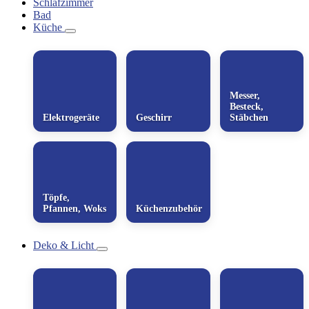
Schlafzimmer
Bad
Küche
Messer,
Besteck,
Elektrogeräte
Geschirr
Stäbchen
Töpfe,
Pfannen, Woks
Küchenzubehör
Deko & Licht