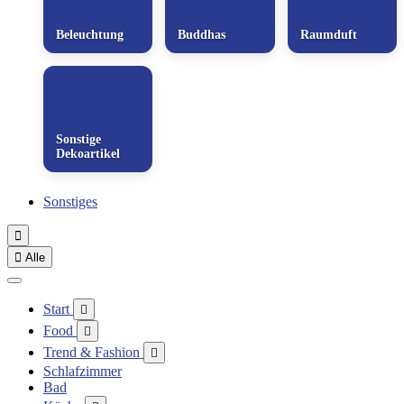
Beleuchtung
Buddhas
Raumduft
Sonstige
Dekoartikel
Sonstiges


Alle
Start

Food

Trend & Fashion

Schlafzimmer
Bad