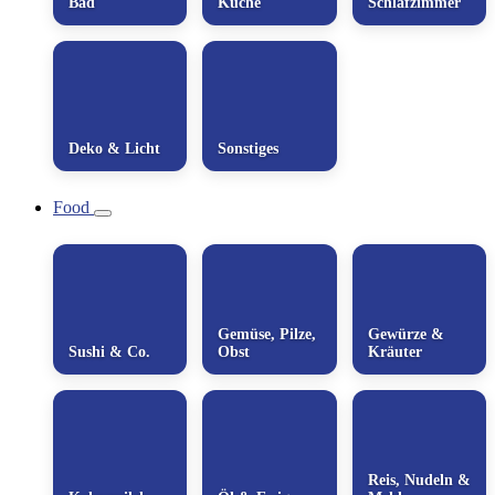
Bad
Küche
Schlafzimmer
Deko & Licht
Sonstiges
Food
Gemüse, Pilze,
Gewürze &
Sushi & Co.
Obst
Kräuter
Reis, Nudeln &