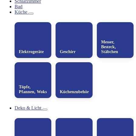
Schlafzimmer
Bad
Küche
Messer,
Besteck,
Elektrogeräte
Geschirr
Stäbchen
Töpfe,
Pfannen, Woks
Küchenzubehör
Deko & Licht