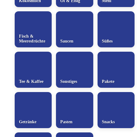
Kokosmilch
Öl & Essig
Mehl
Fisch &
Meeresfrüchte
Saucen
Süßes
Tee & Kaffee
Sonstiges
Pakete
Getränke
Pasten
Snacks