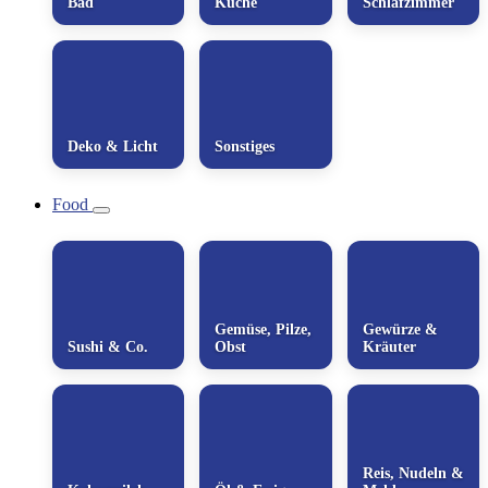
Bad
Küche
Schlafzimmer
Deko & Licht
Sonstiges
Food
Gemüse, Pilze,
Gewürze &
Sushi & Co.
Obst
Kräuter
Reis, Nudeln &