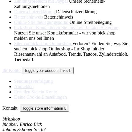
Zahlungsproblem mit Paypal
Unsere Sicherheits-
Zahlungsmethoden
Datenschutzerklärung
Datenschutzerklärung
Batteriehinweis
Batteriehinweis
Online Streitbeilegungsportal
Online-Streitbeilegung
bick.shop - Kontaktieren Sie uns - wir beraten Sie gerne
Nutzen Sie unser Kontaktformular - wir von bick.shop
melden uns bei Ihnen
Sitemap bick.shop Onlineshop
Verloren? Finden Sie, was Sie
suchen. bick.shop Onlineshop - Ihr Shop mit der
Riesenauswahl an Asiafood, Trends, Tattoos, Zylinderschloß,
Tierbedarf.
Ihr Konto
Toggle your account links

Sendungsverfolgung
Anmelden
Erstellen Sie ein Konto
Deine Cookie-Einstellungen
Kontakt:
Toggle store information

bick.shop
Inhaber: Enrico Bick
Johann Schöner Str. 67