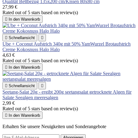
Qualität Bettbezug 135x200 cm/Kissen 80x80 cm
27,99 €
Rated
out of 5 stars based on
review(s)

In den Warenkorb

Schnellansicht

Ube + Coconut Aufstrich 340g mit 50% YamWurzel Brotaufstrich
Creme Kokosnuss Halo Halo
4,63 €
Rated
out of 5 stars based on
review(s)

In den Warenkorb

Schnellansicht

Seetang-Salat 20g - ergibt 200g seetangsalat getrocknete Algen für
Salate Seealgen meeresalgen
2,99 €
Rated
out of 5 stars based on
review(s)

In den Warenkorb
Erhalten Sie unsere Neuigkeiten und Sonderangebote