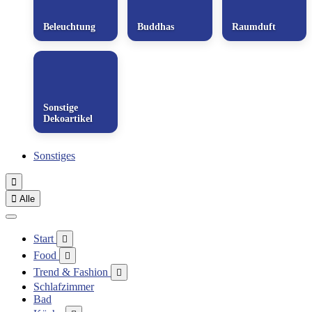
Beleuchtung
Buddhas
Raumduft
Sonstige
Dekoartikel
Sonstiges


Alle
Start

Food

Trend & Fashion

Schlafzimmer
Bad