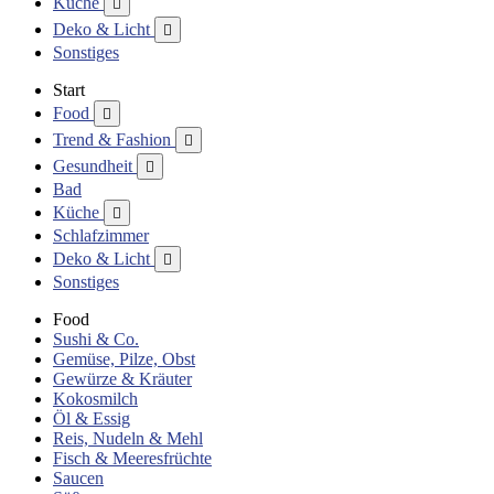
Küche

Deko & Licht

Sonstiges
Start
Food

Trend & Fashion

Gesundheit

Bad
Küche

Schlafzimmer
Deko & Licht

Sonstiges
Food
Sushi & Co.
Gemüse, Pilze, Obst
Gewürze & Kräuter
Kokosmilch
Öl & Essig
Reis, Nudeln & Mehl
Fisch & Meeresfrüchte
Saucen