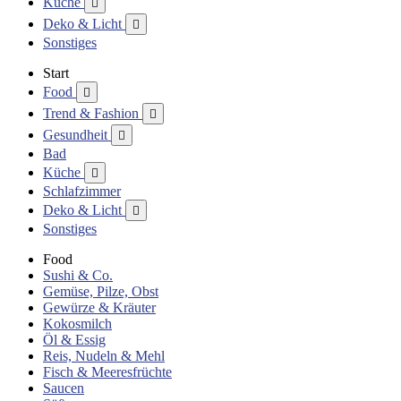
Küche

Deko & Licht

Sonstiges
Start
Food

Trend & Fashion

Gesundheit

Bad
Küche

Schlafzimmer
Deko & Licht

Sonstiges
Food
Sushi & Co.
Gemüse, Pilze, Obst
Gewürze & Kräuter
Kokosmilch
Öl & Essig
Reis, Nudeln & Mehl
Fisch & Meeresfrüchte
Saucen