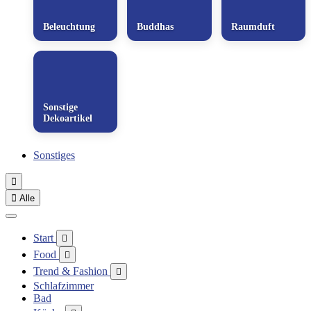
Beleuchtung
Buddhas
Raumduft
Sonstige
Dekoartikel
Sonstiges


Alle
Start

Food

Trend & Fashion

Schlafzimmer
Bad