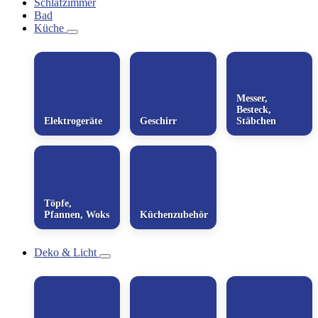
Schlafzimmer
Bad
Küche
Messer,
Besteck,
Elektrogeräte
Geschirr
Stäbchen
Töpfe,
Pfannen, Woks
Küchenzubehör
Deko & Licht