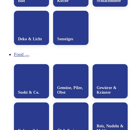
Bad
Küche
Schlafzimmer
Deko & Licht
Sonstiges
Food
Gemüse, Pilze,
Gewürze &
Sushi & Co.
Obst
Kräuter
Reis, Nudeln &