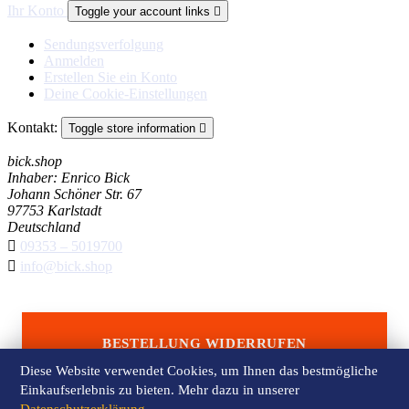
Ihr Konto
Toggle your account links

Sendungsverfolgung
Anmelden
Erstellen Sie ein Konto
Deine Cookie-Einstellungen
Kontakt:
Toggle store information

bick.shop
Inhaber: Enrico Bick
Johann Schöner Str. 67
97753 Karlstadt
Deutschland

09353 – 5019700

info@bick.shop
BESTELLUNG WIDERRUFEN
Diese Website verwendet Cookies, um Ihnen das bestmögliche
Einkaufserlebnis zu bieten. Mehr dazu in unserer