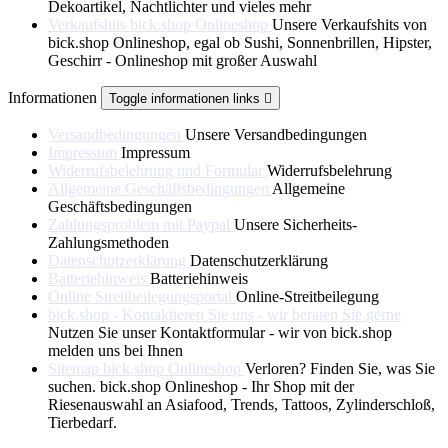
Dekoartikel, Nachtlichter und vieles mehr
Verkaufshits bick.shop Onlineshop
Unsere Verkaufshits von
bick.shop Onlineshop, egal ob Sushi, Sonnenbrillen, Hipster,
Geschirr - Onlineshop mit großer Auswahl
Informationen
Toggle informationen links

Versandbedingungen
Unsere Versandbedingungen
Impressum
Impressum
Widerrufsbelehrung und Formular
Widerrufsbelehrung
Allgemeine Geschäftsbedingungen
Allgemeine
Geschäftsbedingungen
Zahlungsproblem mit Paypal
Unsere Sicherheits-
Zahlungsmethoden
Datenschutzerklärung
Datenschutzerklärung
Batteriehinweis
Batteriehinweis
Online Streitbeilegungsportal
Online-Streitbeilegung
bick.shop - Kontaktieren Sie uns - wir beraten Sie gerne
Nutzen Sie unser Kontaktformular - wir von bick.shop
melden uns bei Ihnen
Sitemap bick.shop Onlineshop
Verloren? Finden Sie, was Sie
suchen. bick.shop Onlineshop - Ihr Shop mit der
Riesenauswahl an Asiafood, Trends, Tattoos, Zylinderschloß,
Tierbedarf.