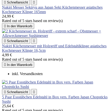

Schnellansicht

Nakiri Messer Sekiryu aus Japan Seki Küchenmesser asiatisches
Kochmesser Klinge 165mm
24,99 €
Rated
out of 5 stars based on
review(s)

In den Warenkorb

Schnellansicht

Nakiri Küchenmesser mit Holzgriff und Edelstahlklinge asiatisches
Kochmesser Klinge 16,5cm
4,99 €
Rated
out of 5 stars based on
review(s)

In den Warenkorb
inkl. Versandkosten

Schnellansicht

5 Paar Essstäbchen Edelstahl in Box vers. Farben Japan Chopsticks
Sushi
25,64 €
Rated
out of 5 stars based on
review(s)