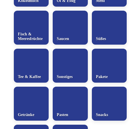
Kokosmilch
Öl & Essig
Mehl
Fisch &
Meeresfrüchte
Saucen
Süßes
Tee & Kaffee
Sonstiges
Pakete
Getränke
Pasten
Snacks