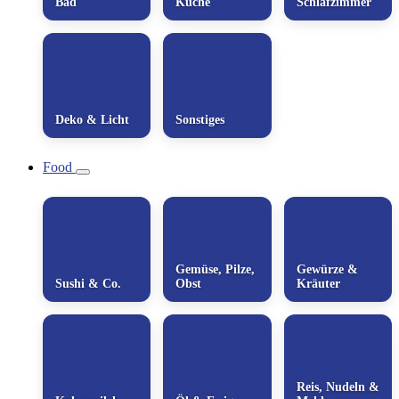
Bad
Küche
Schlafzimmer
Deko & Licht
Sonstiges
Food
Gemüse, Pilze,
Gewürze &
Sushi & Co.
Obst
Kräuter
Reis, Nudeln &