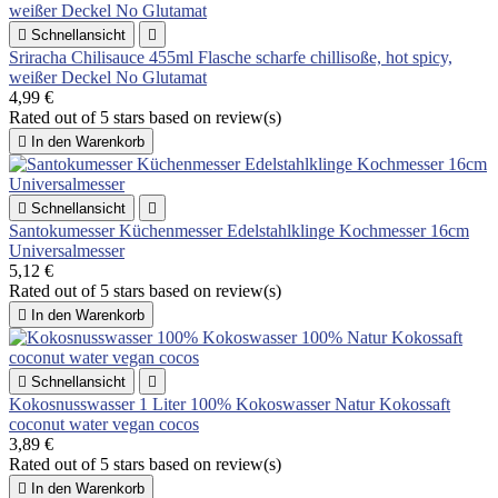

Schnellansicht

Sriracha Chilisauce 455ml Flasche scharfe chillisoße, hot spicy,
weißer Deckel No Glutamat
4,99 €
Rated
out of 5 stars based on
review(s)

In den Warenkorb

Schnellansicht

Santokumesser Küchenmesser Edelstahlklinge Kochmesser 16cm
Universalmesser
5,12 €
Rated
out of 5 stars based on
review(s)

In den Warenkorb

Schnellansicht

Kokosnusswasser 1 Liter 100% Kokoswasser Natur Kokossaft
coconut water vegan cocos
3,89 €
Rated
out of 5 stars based on
review(s)

In den Warenkorb