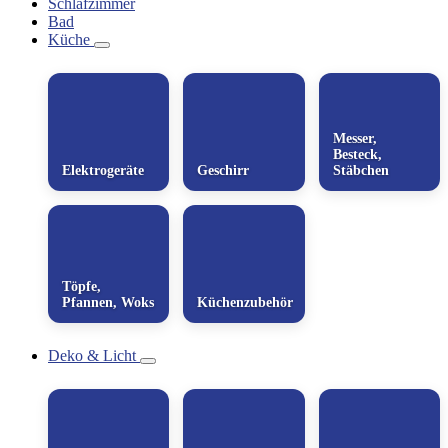
Schlafzimmer
Bad
Küche
Messer,
Besteck,
Elektrogeräte
Geschirr
Stäbchen
Töpfe,
Pfannen, Woks
Küchenzubehör
Deko & Licht