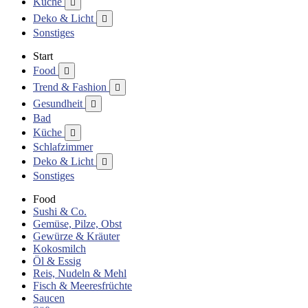
Küche

Deko & Licht

Sonstiges
Start
Food

Trend & Fashion

Gesundheit

Bad
Küche

Schlafzimmer
Deko & Licht

Sonstiges
Food
Sushi & Co.
Gemüse, Pilze, Obst
Gewürze & Kräuter
Kokosmilch
Öl & Essig
Reis, Nudeln & Mehl
Fisch & Meeresfrüchte
Saucen