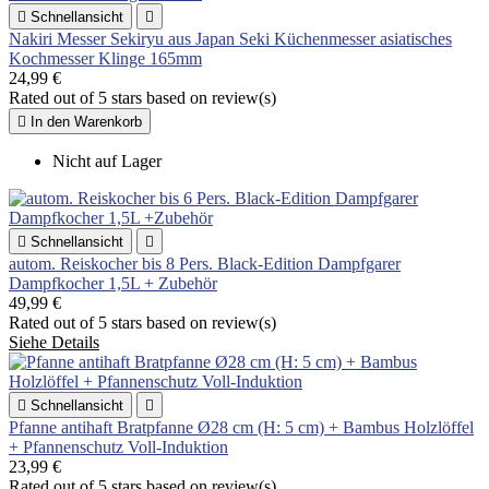

Schnellansicht

Nakiri Messer Sekiryu aus Japan Seki Küchenmesser asiatisches
Kochmesser Klinge 165mm
24,99 €
Rated
out of 5 stars based on
review(s)

In den Warenkorb
Nicht auf Lager

Schnellansicht

autom. Reiskocher bis 8 Pers. Black-Edition Dampfgarer
Dampfkocher 1,5L + Zubehör
49,99 €
Rated
out of 5 stars based on
review(s)
Siehe Details

Schnellansicht

Pfanne antihaft Bratpfanne Ø28 cm (H: 5 cm) + Bambus Holzlöffel
+ Pfannenschutz Voll-Induktion
23,99 €
Rated
out of 5 stars based on
review(s)