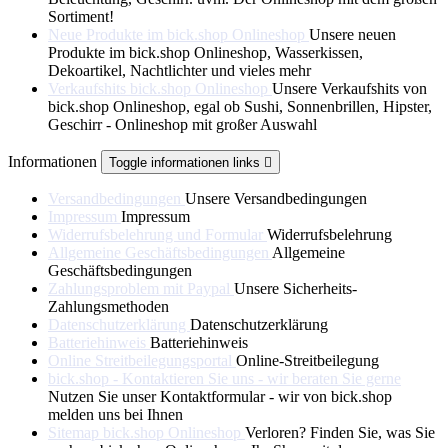
Sortiment!
Neue Produkte im bick.shop Onlineshop
Unsere neuen
Produkte im bick.shop Onlineshop, Wasserkissen,
Dekoartikel, Nachtlichter und vieles mehr
Verkaufshits bick.shop Onlineshop
Unsere Verkaufshits von
bick.shop Onlineshop, egal ob Sushi, Sonnenbrillen, Hipster,
Geschirr - Onlineshop mit großer Auswahl
Informationen
Toggle informationen links

Versandbedingungen
Unsere Versandbedingungen
Impressum
Impressum
Widerrufsbelehrung und Formular
Widerrufsbelehrung
Allgemeine Geschäftsbedingungen
Allgemeine
Geschäftsbedingungen
Zahlungsproblem mit Paypal
Unsere Sicherheits-
Zahlungsmethoden
Datenschutzerklärung
Datenschutzerklärung
Batteriehinweis
Batteriehinweis
Online Streitbeilegungsportal
Online-Streitbeilegung
bick.shop - Kontaktieren Sie uns - wir beraten Sie gerne
Nutzen Sie unser Kontaktformular - wir von bick.shop
melden uns bei Ihnen
Sitemap bick.shop Onlineshop
Verloren? Finden Sie, was Sie