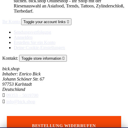
suchen. bick.shop Onlineshop - Ihr Shop mit der
Riesenauswahl an Asiafood, Trends, Tattoos, Zylinderschloß,
Tierbedarf.
Ihr Konto
Toggle your account links

Sendungsverfolgung
Anmelden
Erstellen Sie ein Konto
Deine Cookie-Einstellungen
Kontakt:
Toggle store information

bick.shop
Inhaber: Enrico Bick
Johann Schöner Str. 67
97753 Karlstadt
Deutschland

09353 – 5019700

info@bick.shop
BESTELLUNG WIDERRUFEN