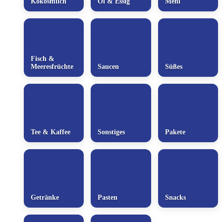
Kokosmilch
Öl & Essig
Mehl
Fisch &
Meeresfrüchte
Saucen
Süßes
Tee & Kaffee
Sonstiges
Pakete
Getränke
Pasten
Snacks