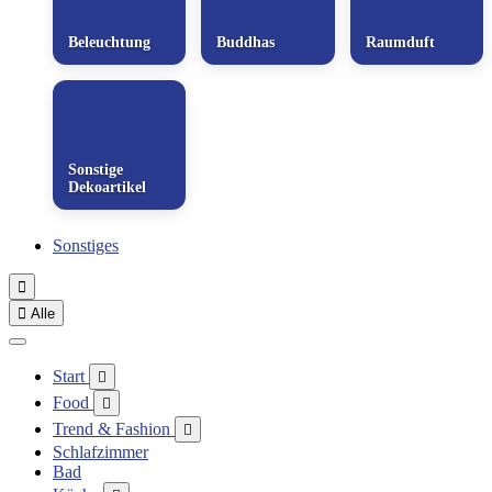
Beleuchtung
Buddhas
Raumduft
Sonstige
Dekoartikel
Sonstiges


Alle
Start

Food

Trend & Fashion

Schlafzimmer
Bad