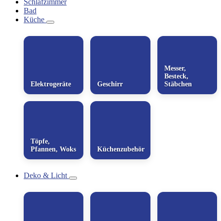
Schlafzimmer
Bad
Küche
Messer,
Besteck,
Elektrogeräte
Geschirr
Stäbchen
Töpfe,
Pfannen, Woks
Küchenzubehör
Deko & Licht