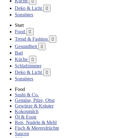
Küche

Deko & Licht

Sonstiges
Start
Food

Trend & Fashion

Gesundheit

Bad
Küche

Schlafzimmer
Deko & Licht

Sonstiges
Food
Sushi & Co.
Gemüse, Pilze, Obst
Gewürze & Kräuter
Kokosmilch
Öl & Essig
Reis, Nudeln & Mehl
Fisch & Meeresfrüchte
Saucen