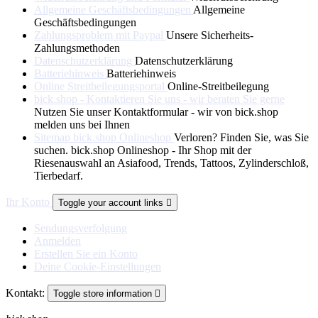
Allgemeine Geschäftsbedingungen
Allgemeine
Geschäftsbedingungen
Zahlungsproblem mit Paypal
Unsere Sicherheits-
Zahlungsmethoden
Datenschutzerklärung
Datenschutzerklärung
Batteriehinweis
Batteriehinweis
Online Streitbeilegungsportal
Online-Streitbeilegung
bick.shop - Kontaktieren Sie uns - wir beraten Sie gerne
Nutzen Sie unser Kontaktformular - wir von bick.shop
melden uns bei Ihnen
Sitemap bick.shop Onlineshop
Verloren? Finden Sie, was Sie
suchen. bick.shop Onlineshop - Ihr Shop mit der
Riesenauswahl an Asiafood, Trends, Tattoos, Zylinderschloß,
Tierbedarf.
Ihr Konto
Toggle your account links

Sendungsverfolgung
Anmelden
Erstellen Sie ein Konto
Deine Cookie-Einstellungen
Kontakt:
Toggle store information
