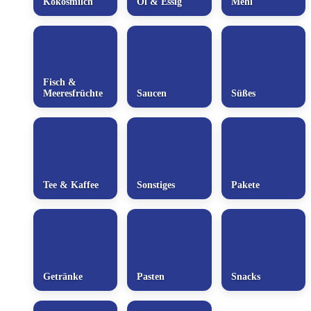
Kokosmilch
Öl & Essig
Mehl
Fisch &
Meeresfrüchte
Saucen
Süßes
Tee & Kaffee
Sonstiges
Pakete
Getränke
Pasten
Snacks