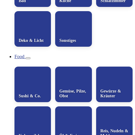
Bad
Küche
Schlafzimmer
Deko & Licht
Sonstiges
Food
Gemüse, Pilze,
Gewürze &
Sushi & Co.
Obst
Kräuter
Reis, Nudeln &