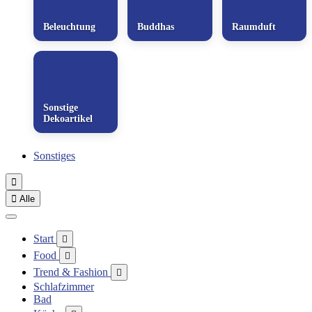
Beleuchtung
Buddhas
Raumduft
Sonstige
Dekoartikel
Sonstiges


Alle
Start

Food

Trend & Fashion

Schlafzimmer
Bad