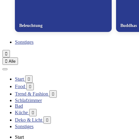
Beleuchtung
Buddhas
Sonstiges


Alle
Start

Food

Trend & Fashion

Schlafzimmer
Bad
Küche

Deko & Licht

Sonstiges
Start