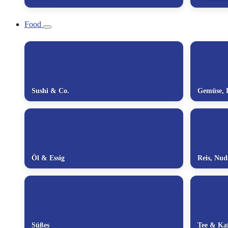
Food
Sushi & Co.
Gemüse, P
Öl & Essig
Reis, Nu
Süßes
Tee & Kaf