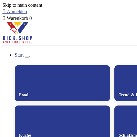
Skip to main content

Anmelden

Warenkorb
0
Start
Food
Trend & 
Küche
Schlafzi