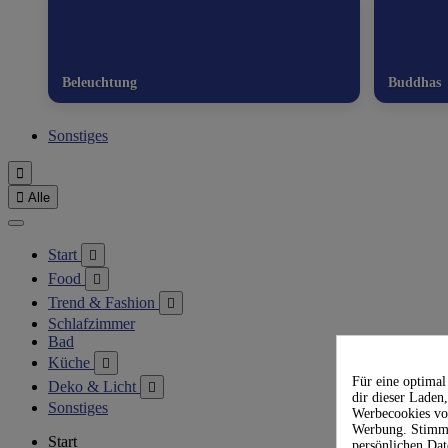
Beleuchtung
Buddhas
Sonstiges


Alle
Start

Food

Trend & Fashion

Schlafzimmer
Bad
Küche

Für eine optima
Deko & Licht

dir dieser Lade
Sonstiges
Werbecookies von
Werbung. Stimms
Start
persönlichen Dat