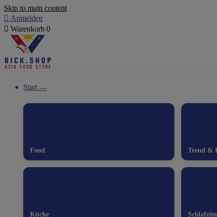
Skip to main content

Anmelden

Warenkorb
0
Start
Food
Trend & 
Küche
Schlafzi