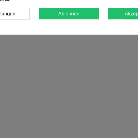
llungen
Ablehnen
Akzep