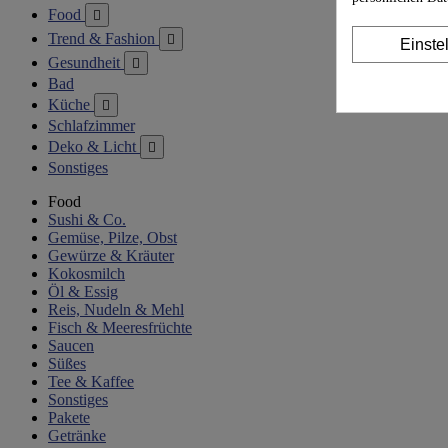
Food

Trend & Fashion

Einste
Gesundheit

Bad
Küche

Schlafzimmer
Deko & Licht

Sonstiges
Food
Sushi & Co.
Gemüse, Pilze, Obst
Gewürze & Kräuter
Kokosmilch
Öl & Essig
Reis, Nudeln & Mehl
Fisch & Meeresfrüchte
Saucen
Süßes
Tee & Kaffee
Sonstiges
Pakete
Getränke