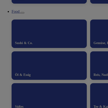
Food
Sushi & Co.
Gemüse, P
Öl & Essig
Reis, Nu
Süßes
Tee & Kaf