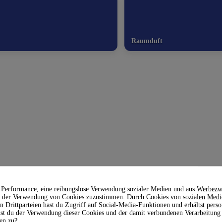
Raumduft
l Performance, eine reibungslose Verwendung sozialer Medien und aus Werbez
n, der Verwendung von Cookies zuzustimmen. Durch Cookies von sozialen Med
 Drittparteien hast du Zugriff auf Social-Media-Funktionen und erhältst person
t du der Verwendung dieser Cookies und der damit verbundenen Verarbeitung 
en zu?