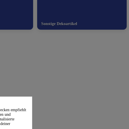
Sonstige Dekoartikel
wecken empfiehlt
ien und
alisierte
deiner