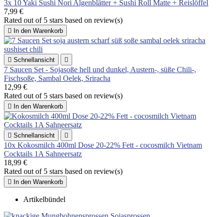
3x 10 Yaki Sushi Nori Algenblätter + Sushi Roll Matte + Reislöffel
7,99 €
Rated
out of 5 stars based on
review(s)

In den Warenkorb

Schnellansicht

7 Saucen Set - Sojasoße hell und dunkel, Austern-, süße Chili-,
Fischsoße, Sambal Oelek, Sriracha
12,99 €
Rated
out of 5 stars based on
review(s)

In den Warenkorb

Schnellansicht

10x Kokosmilch 400ml Dose 20-22% Fett - cocosmilch Vietnam
Cocktails 1A Sahneersatz
18,99 €
Rated
out of 5 stars based on
review(s)

In den Warenkorb
Artikelbündel