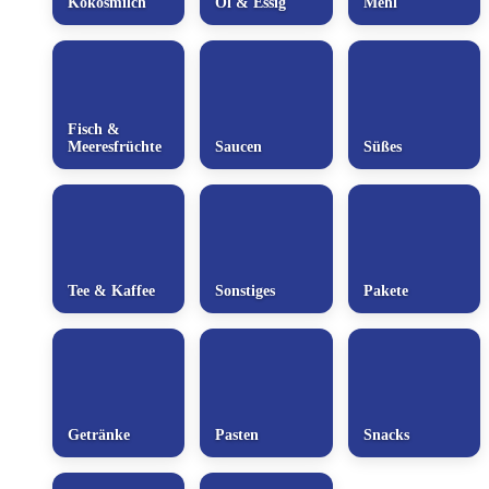
Kokosmilch
Öl & Essig
Mehl
Fisch &
Meeresfrüchte
Saucen
Süßes
Tee & Kaffee
Sonstiges
Pakete
Getränke
Pasten
Snacks