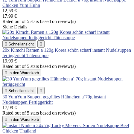
Chicken Yum Huhn
12,59 €
17,99 €
Rated
out of 5 stars based on
review(s)
Siehe Details

Schnellansicht

20x Kimchi Ramen a 120g Korea schön scharf instant Nudelsuppen
fertiggericht Tütensuppe
19,99 €
Rated
out of 5 stars based on
review(s)

In den Warenkorb

Schnellansicht

30 YumYum Suppen gegrilltes Hähnchen a´70g instant
Nudelsuppen Fertiggericht
17,99 €
Rated
out of 5 stars based on
review(s)

In den Warenkorb