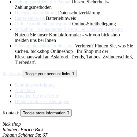
Zahlungsproblem mit Paypal
Unsere Sicherheits-
Zahlungsmethoden
Datenschutzerklärung
Datenschutzerklärung
Batteriehinweis
Batteriehinweis
Online Streitbeilegungsportal
Online-Streitbeilegung
bick.shop - Kontaktieren Sie uns - wir beraten Sie gerne
Nutzen Sie unser Kontaktformular - wir von bick.shop
melden uns bei Ihnen
Sitemap bick.shop Onlineshop
Verloren? Finden Sie, was Sie
suchen. bick.shop Onlineshop - Ihr Shop mit der
Riesenauswahl an Asiafood, Trends, Tattoos, Zylinderschloß,
Tierbedarf.
Ihr Konto
Toggle your account links

Sendungsverfolgung
Anmelden
Erstellen Sie ein Konto
Deine Cookie-Einstellungen
Kontakt:
Toggle store information

bick.shop
Inhaber: Enrico Bick
Johann Schöner Str. 67