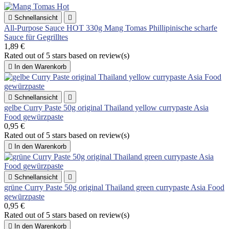

Schnellansicht

All-Purpose Sauce HOT 330g Mang Tomas Phillipinische scharfe
Sauce für Gegrilltes
1,89 €
Rated
out of 5 stars based on
review(s)

In den Warenkorb

Schnellansicht

gelbe Curry Paste 50g original Thailand yellow currypaste Asia
Food gewürzpaste
0,95 €
Rated
out of 5 stars based on
review(s)

In den Warenkorb

Schnellansicht

grüne Curry Paste 50g original Thailand green currypaste Asia Food
gewürzpaste
0,95 €
Rated
out of 5 stars based on
review(s)

In den Warenkorb