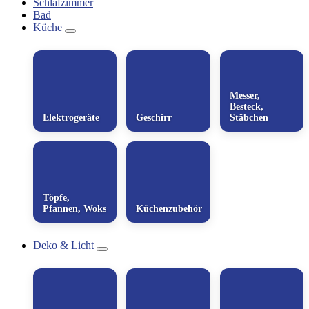
Schlafzimmer
Bad
Küche
Messer,
Besteck,
Elektrogeräte
Geschirr
Stäbchen
Töpfe,
Pfannen, Woks
Küchenzubehör
Deko & Licht