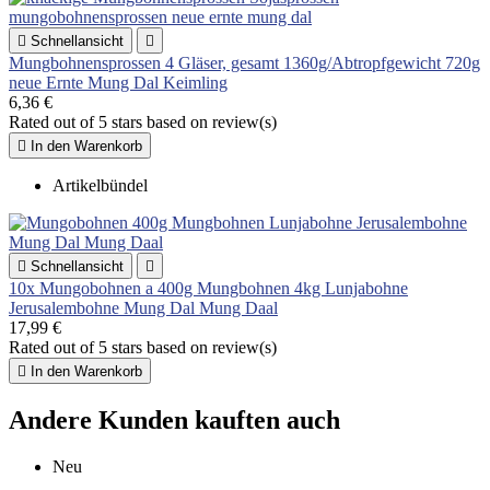

Schnellansicht

Mungbohnensprossen 4 Gläser, gesamt 1360g/Abtropfgewicht 720g
neue Ernte Mung Dal Keimling
6,36 €
Rated
out of 5 stars based on
review(s)

In den Warenkorb
Artikelbündel

Schnellansicht

10x Mungobohnen a 400g Mungbohnen 4kg Lunjabohne
Jerusalembohne Mung Dal Mung Daal
17,99 €
Rated
out of 5 stars based on
review(s)

In den Warenkorb
Andere Kunden kauften auch
Neu