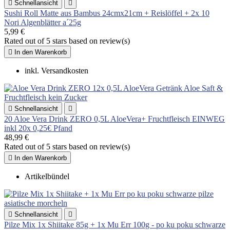

Schnellansicht

Sushi Roll Matte aus Bambus 24cmx21cm + Reislöffel + 2x 10
Nori Algenblätter a´25g
5,99 €
Rated
out of 5 stars based on
review(s)

In den Warenkorb
inkl. Versandkosten

Schnellansicht

20 Aloe Vera Drink ZERO 0,5L AloeVera+ Fruchtfleisch EINWEG
inkl 20x 0,25€ Pfand
48,99 €
Rated
out of 5 stars based on
review(s)

In den Warenkorb
Artikelbündel

Schnellansicht

Pilze Mix 1x Shiitake 85g + 1x Mu Err 100g - po ku poku schwarze