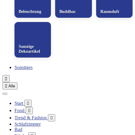
Beleuchtung
Buddhas
Raumduft
Sonstige
Dekoartikel
Sonstiges


Alle
Start

Food

Trend & Fashion

Schlafzimmer
Bad