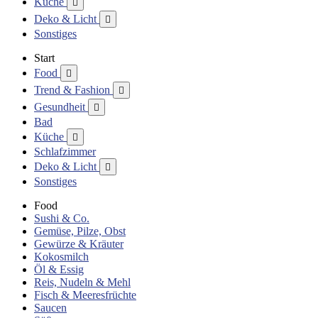
Küche

Deko & Licht

Sonstiges
Start
Food

Trend & Fashion

Gesundheit

Bad
Küche

Schlafzimmer
Deko & Licht

Sonstiges
Food
Sushi & Co.
Gemüse, Pilze, Obst
Gewürze & Kräuter
Kokosmilch
Öl & Essig
Reis, Nudeln & Mehl
Fisch & Meeresfrüchte
Saucen