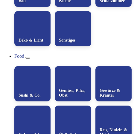
Bad
Küche
Schlafzimmer
Deko & Licht
Sonstiges
Food
Gemüse, Pilze,
Gewürze &
Sushi & Co.
Obst
Kräuter
Reis, Nudeln &