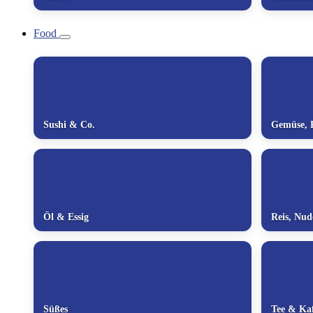
Food
Sushi & Co.
Gemüse, P
Öl & Essig
Reis, Nu
Süßes
Tee & Kaf