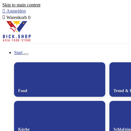
Skip to main content

Anmelden

Warenkorb
0
Start
Food
Trend & 
Küche
Schlafzi