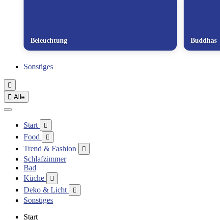
Beleuchtung
Buddhas
Sonstiges


Alle
Start

Food

Trend & Fashion

Schlafzimmer
Bad
Küche

Deko & Licht

Sonstiges
Start