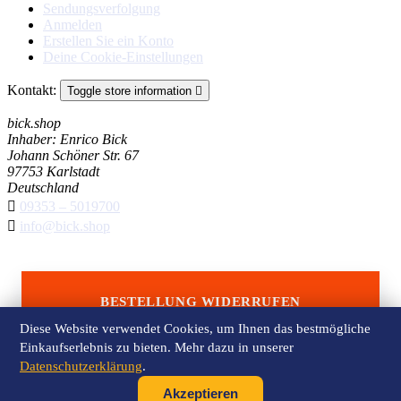
Sendungsverfolgung
Anmelden
Erstellen Sie ein Konto
Deine Cookie-Einstellungen
Kontakt:
Toggle store information

bick.shop
Inhaber: Enrico Bick
Johann Schöner Str. 67
97753 Karlstadt
Deutschland

09353 – 5019700

info@bick.shop
BESTELLUNG WIDERRUFEN
Diese Website verwendet Cookies, um Ihnen das bestmögliche
Einkaufserlebnis zu bieten. Mehr dazu in unserer
Datenschutzerklärung
.
© 2026 - Shop-Software von PrestaShop™
Lade ...
Akzeptieren