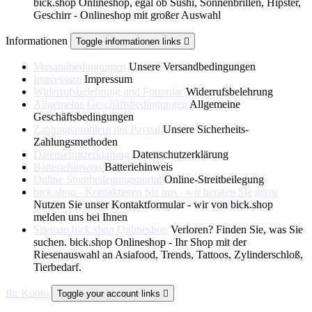
bick.shop Onlineshop, egal ob Sushi, Sonnenbrillen, Hipster,
Geschirr - Onlineshop mit großer Auswahl
Informationen
Toggle informationen links

Versandbedingungen
Unsere Versandbedingungen
Impressum
Impressum
Widerrufsbelehrung und Formular
Widerrufsbelehrung
Allgemeine Geschäftsbedingungen
Allgemeine
Geschäftsbedingungen
Zahlungsproblem mit Paypal
Unsere Sicherheits-
Zahlungsmethoden
Datenschutzerklärung
Datenschutzerklärung
Batteriehinweis
Batteriehinweis
Online Streitbeilegungsportal
Online-Streitbeilegung
bick.shop - Kontaktieren Sie uns - wir beraten Sie gerne
Nutzen Sie unser Kontaktformular - wir von bick.shop
melden uns bei Ihnen
Sitemap bick.shop Onlineshop
Verloren? Finden Sie, was Sie
suchen. bick.shop Onlineshop - Ihr Shop mit der
Riesenauswahl an Asiafood, Trends, Tattoos, Zylinderschloß,
Tierbedarf.
Ihr Konto
Toggle your account links
