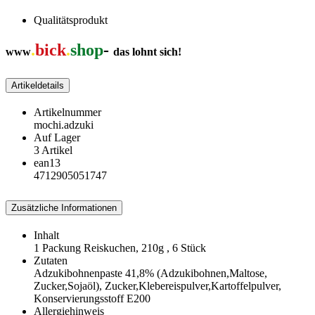
Qualitätsprodukt
.
bick
.
shop
-
www
das lohnt sich!
Artikeldetails
Artikelnummer
mochi.adzuki
Auf Lager
3 Artikel
ean13
4712905051747
Zusätzliche Informationen
Inhalt
1 Packung Reiskuchen, 210g , 6 Stück
Zutaten
Adzukibohnenpaste 41,8% (Adzukibohnen,Maltose,
Zucker,Sojaöl), Zucker,Klebereispulver,Kartoffelpulver,
Konservierungsstoff E200
Allergiehinweis