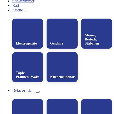
Schlafzimmer
Bad
Küche
Messer,
Besteck,
Elektrogeräte
Geschirr
Stäbchen
Töpfe,
Pfannen, Woks
Küchenzubehör
Deko & Licht