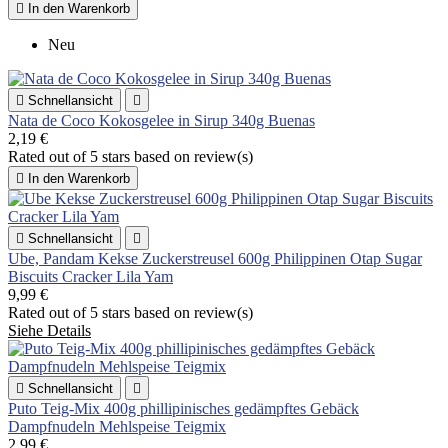

In den Warenkorb
Neu

Schnellansicht

Nata de Coco Kokosgelee in Sirup 340g Buenas
2,19 €
Rated
out of 5 stars based on
review(s)

In den Warenkorb

Schnellansicht

Ube, Pandam Kekse Zuckerstreusel 600g Philippinen Otap Sugar
Biscuits Cracker Lila Yam
9,99 €
Rated
out of 5 stars based on
review(s)
Siehe Details

Schnellansicht

Puto Teig-Mix 400g phillipinisches gedämpftes Gebäck
Dampfnudeln Mehlspeise Teigmix
2,99 €