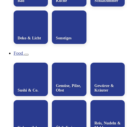
Bad
Küche
Schlafzimmer
Deko & Licht
Sonstiges
Food
Gemüse, Pilze,
Gewürze &
Sushi & Co.
Obst
Kräuter
Reis, Nudeln &