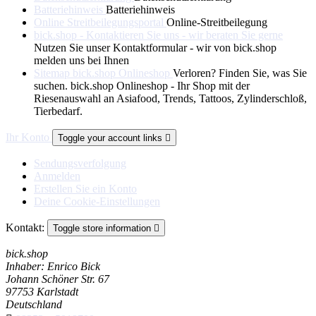
Batteriehinweis
Batteriehinweis
Online Streitbeilegungsportal
Online-Streitbeilegung
bick.shop - Kontaktieren Sie uns - wir beraten Sie gerne
Nutzen Sie unser Kontaktformular - wir von bick.shop
melden uns bei Ihnen
Sitemap bick.shop Onlineshop
Verloren? Finden Sie, was Sie
suchen. bick.shop Onlineshop - Ihr Shop mit der
Riesenauswahl an Asiafood, Trends, Tattoos, Zylinderschloß,
Tierbedarf.
Ihr Konto
Toggle your account links

Sendungsverfolgung
Anmelden
Erstellen Sie ein Konto
Deine Cookie-Einstellungen
Kontakt:
Toggle store information

bick.shop
Inhaber: Enrico Bick
Johann Schöner Str. 67
97753 Karlstadt
Deutschland