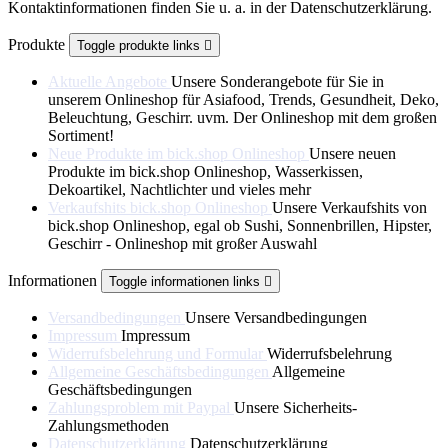
Kontaktinformationen finden Sie u. a. in der Datenschutzerklärung.
Produkte
Toggle produkte links

Aktuelle Angebote
Unsere Sonderangebote für Sie in
unserem Onlineshop für Asiafood, Trends, Gesundheit, Deko,
Beleuchtung, Geschirr. uvm. Der Onlineshop mit dem großen
Sortiment!
Neue Produkte im bick.shop Onlineshop
Unsere neuen
Produkte im bick.shop Onlineshop, Wasserkissen,
Dekoartikel, Nachtlichter und vieles mehr
Verkaufshits bick.shop Onlineshop
Unsere Verkaufshits von
bick.shop Onlineshop, egal ob Sushi, Sonnenbrillen, Hipster,
Geschirr - Onlineshop mit großer Auswahl
Informationen
Toggle informationen links

Versandbedingungen
Unsere Versandbedingungen
Impressum
Impressum
Widerrufsbelehrung und Formular
Widerrufsbelehrung
Allgemeine Geschäftsbedingungen
Allgemeine
Geschäftsbedingungen
Zahlungsproblem mit Paypal
Unsere Sicherheits-
Zahlungsmethoden
Datenschutzerklärung
Datenschutzerklärung