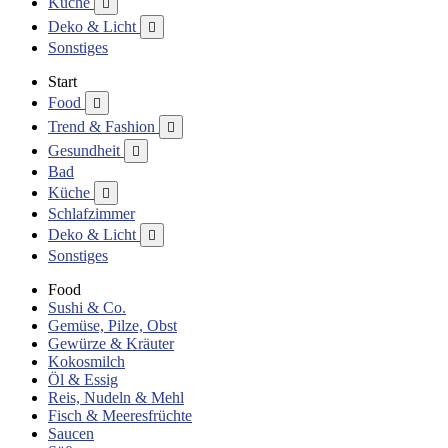
Küche

Deko & Licht

Sonstiges
Start
Food

Trend & Fashion

Gesundheit

Bad
Küche

Schlafzimmer
Deko & Licht

Sonstiges
Food
Sushi & Co.
Gemüse, Pilze, Obst
Gewürze & Kräuter
Kokosmilch
Öl & Essig
Reis, Nudeln & Mehl
Fisch & Meeresfrüchte
Saucen