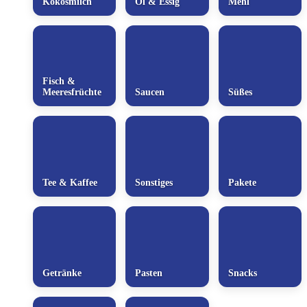
Kokosmilch
Öl & Essig
Mehl
Fisch &
Meeresfrüchte
Saucen
Süßes
Tee & Kaffee
Sonstiges
Pakete
Getränke
Pasten
Snacks