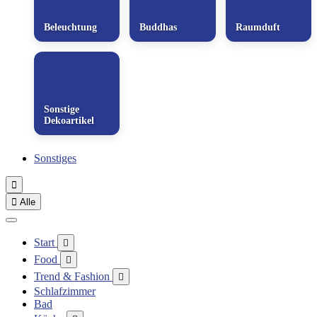
Beleuchtung
Buddhas
Raumduft
Sonstige
Dekoartikel
Sonstiges


Alle
Start

Food

Trend & Fashion

Schlafzimmer
Bad