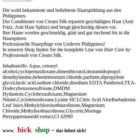
Die wohl bekannteste und beliebteste Haarspühlung aus den
Philippinen.
Der Conditioner von Cream Silk repariert geschädigtes Haar (Anti
Frizz, Anti Haar Splizz) und beugt gleichzeitig diesen vor.
Ihre Haare werden geschmeidig, glatt und gut riechend bis in die
Haarspitzen.
Professionelle Haarpflege von Unilever Philippines!
In unseren Shop finden Sie die komplette Line von
Hair Care by
Professionals
von Cream Silk.
Inhaltsstoffe: Aqua, cetearyl
alcohol,cyclopentasiloxane,dimenthiconol,stearamidopropyl
dimethylamine,behentrimonium chloride,parfume,dipropylene
glycol,lactic acid,sodium chloride,disodium EDTA Panthenol,TEA-
Dodecybenzenesulfonate,DMDM
Hydantoin,Cyclohexasiloxane,Magnesium
Nitrate,Cyclotetrasiloxane,Lysine HCI,Citric Acid AloeBarbadensis
Leaf Juice,Methylchloroisothiazolinone,Magnesium
Chloride,Methylisothiazolinone,Glycerin,Moringa
Pterygspermasedd extract,CI 42090
.
bick
.
shop
-
www
das lohnt sich!